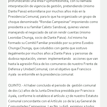
profundizando una línea Fujimontesinista, con su llamada
interpretación de vigencia de gestión, pretendiendo (mismo
Dante Paiva) entornillarse por muchos años más en la
Presidencia Comunal, para lo que ha organizado un grupo de
choque denominado “Rondas Campesinas” imponiendo como
presidente a su familiar Calixto Sandoval, quienes vienen
manejando el negociado de sal sin rendir cuentas (mismo
Leonidas Chunga, socio de Dante Paiva). Así mismo ha
formado su Comité Familiar presidido por su primo Eusebio
Chunga Chunga, que coludidos con gente que sostuvo
ilegalmente por muchos años a Dante Paiva y personas de
dudosa reputación, vienen implementando acciones que van
hasta la agresión física de los comuneros de nuestro Frente de
Defensa y Unidad Comunal, con el objetivo que Francisco
Ayala se entornille en la presidencia comunal.
QUINTO.- Al haber concluido el periodo de gestión comunal
de dos (2) años de la Junta Directiva presidida por Francisco
Ayala, conforme lo establece el artículo 27 de nuestro Estatuto
Comunal concordante con el Artículo 20 de la Ley General de
Comunidades Campesinas, Ley No.24656, exigimos a todos