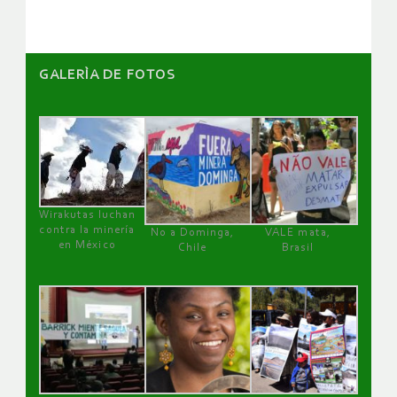
GALERÌA DE FOTOS
Wirakutas luchan
contra la minería
No a Dominga,
VALE mata,
en México
Chile
Brasil