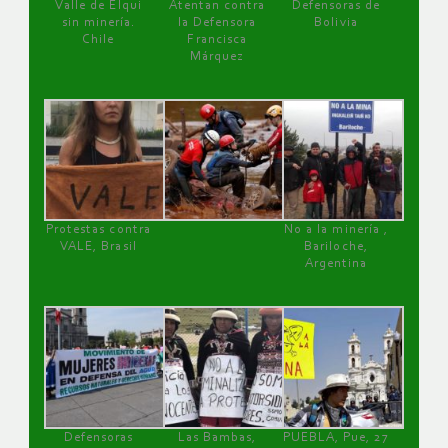
Valle de Elqui
Atentan contra
Defensoras de
sin minería.
la Defensora
Bolivia
Chile
Francisca
Márquez
Protestas contra
No a la minería ,
VALE, Brasil
Bariloche,
Argentina
Defensoras
Las Bambas,
PUEBLA, Pue, 27