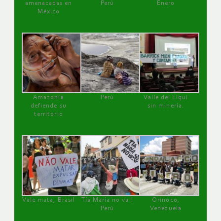
amenazadas en
Perú
Enero
México
Amazonía
Perú
Valle del Elqui
defiende su
sin minería.
territorio
Vale mata, Brasil
Tía María no va !
Orinoco,
Perú
Venezuela