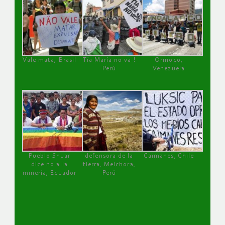
Vale mata, Brasil
Tía María no va !
Orinoco,
Perú
Venezuela
Pueblo Shuar
defensora de la
Caimanes, Chile
dice no a la
tierra, Melchora,
minería, Ecuador
Perú