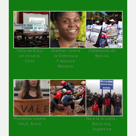
Valle de Elqui
Atentan contra
Defensoras de
sin minería.
la Defensora
Bolivia
Chile
Francisca
Márquez
Protestas contra
No a la minería ,
VALE, Brasil
Bariloche,
Argentina