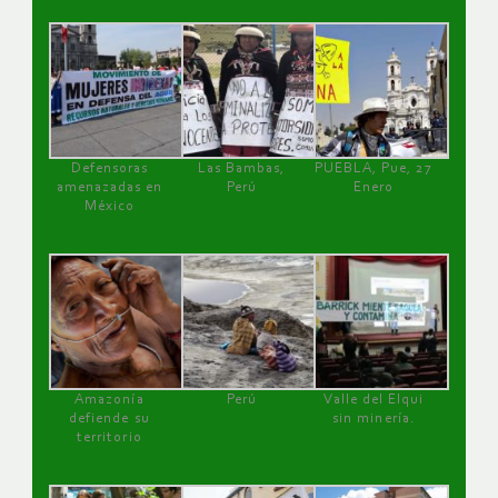
Defensoras
Las Bambas,
PUEBLA, Pue, 27
amenazadas en
Perú
Enero
México
Amazonía
Perú
Valle del Elqui
defiende su
sin minería.
territorio