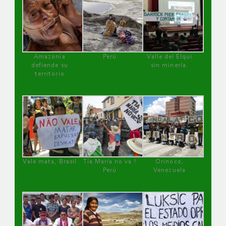
Amazonía
Perú
Valle del Elqui
defiende su
sin minería.
territorio
Vale mata, Brasil
Tía María no va !
Orinoco,
Perú
Venezuela