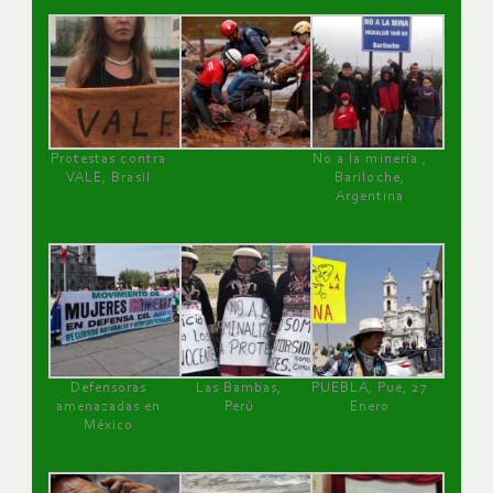
Protestas contra
No a la minería ,
VALE, Brasil
Bariloche,
Argentina
Defensoras
Las Bambas,
PUEBLA, Pue, 27
amenazadas en
Perú
Enero
México