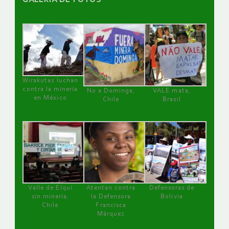
Wirakutas luchan
contra la minería
No a Dominga,
VALE mata,
en México
Chile
Brasil
Valle de Elqui
Atentan contra
Defensoras de
sin minería.
la Defensora
Bolivia
Chile
Francisca
Márquez