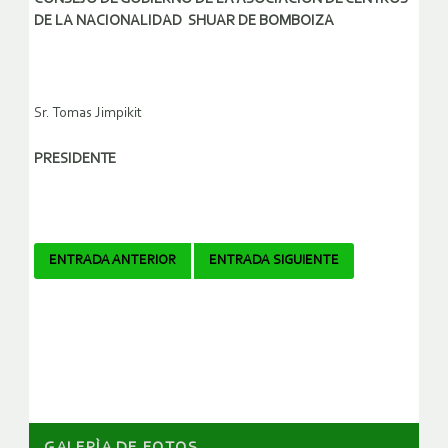
DE LA NACIONALIDAD SHUAR DE BOMBOIZA
Sr. Tomas Jimpikit
PRESIDENTE
Navegador
ENTRADA ANTERIOR
ENTRADA SIGUIENTE
de
artículos
GALERÌA DE FOTOS