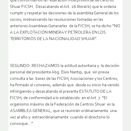
que conformamos la Federación Interprovincial de Centros
Shuar FICSH. Desacatando el Art. 26 literal b) que le ordena
cumplir y respetar las decisiones de la asamblea General de los
socios, inobservando las resoluciones tomadas en las
anteriores Asambleas Generarles de la FICSH, se ha dicho “NO
A LA EXPLOTACIÓN MINERA Y PETROLERA EN LOS
TERRITORIOS DE LA NACIONALIDAD SHUAR”.
SEGUNDO: RECHAZAMOS la actitud autoritaria y la decisión
personal del presidente Abg. Elvis Nantip, que sin previa
consulta a las bases de las FICSH, Asociaciones y los Centros,
ha firmado el convenio, además que desde su inicio ha venido
infringiendo y desacatando el presente ESTATUTO DE LA
FICSH, de conformidad a lo establecido en el Art. 7. “El
organismo máximo de la Federación de Centros Shuar es la
ASAMBLEA GENERAL, que se reunirán ordinariamente una
vez al año y extraordinariamente cuando el directorio lo
convoque…”