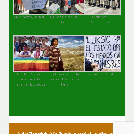
Vale mata, Brasil
Tía María no va !
Orinoco,
Perú
Venezuela
Pueblo Shuar
defensora de la
Caimanes, Chile
dice no a la
tierra, Melchora,
minería, Ecuador
Perú
(cc-by) Observatorio de Conflictos Mineros de América Latina, 2026