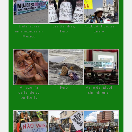
Defensoras
Las Bambas,
PUEBLA, Pue, 27
amenazadas en
Perú
Enero
México
Amazonía
Perú
Valle del Elqui
defiende su
sin minería.
territorio