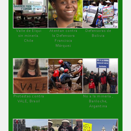
Valle de Elqui
Atentan contra
Defensoras de
sin minería.
la Defensora
Bolivia
Chile
Francisca
Márquez
Protestas contra
No a la minería ,
VALE, Brasil
Bariloche,
Argentina