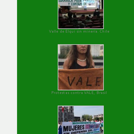
Valle de Elqui sin minería. Chile
Protestas contra VALE, Brasil