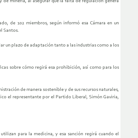
 de minería, al asegurar que la falta de regulación genera
enado, de 102 miembros, según informó esa Cámara en un
l Santos.
dar un plazo de adaptación tanto a las industrias como a los
ficas sobre cómo regirá esa prohibición, así como para los
istración de manera sostenible y de sus recursos naturales,
o el representante por el Partido Liberal, Simón Gaviria,
ilizan para la medicina, y esa sanción regirá cuando el