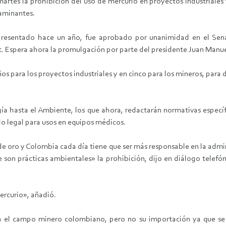
rtes la prohibición del uso de mercurio en proyectos industriales y
taminantes.
y presentado hace un año, fue aprobado por unanimidad en el S
. Espera ahora la promulgación por parte del presidente Juan Manue
os para los proyectos industriales y en cinco para los mineros, para 
rgía hasta el Ambiente, los que ahora, redactarán normativas especí
do legal para usos en equipos médicos.
de oro y Colombia cada día tiene que ser más responsable en la admin
on prácticas ambientales» la prohibición, dijo en diálogo telefónic
ercurio», añadió.
 el campo minero colombiano, pero no su importación ya que se ut