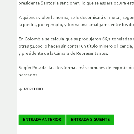
presidente Santos la sancione», lo que se espera ocurra e
A quienes violen la norma, se le decomisará el metal, según
la piedra, por ejemplo, y forma una amalgama entre los dos
En Colombia se calcula que se produjeron 66,2 toneladas 
otras 51.000 lo hacen sin contar un título minero o licencia
y presidente de la Cámara de Representantes.
Según Posada, las dos formas más comunes de exposición 
pescados.
MERCURIO
Navegador
ENTRADA ANTERIOR
ENTRADA SIGUIENTE