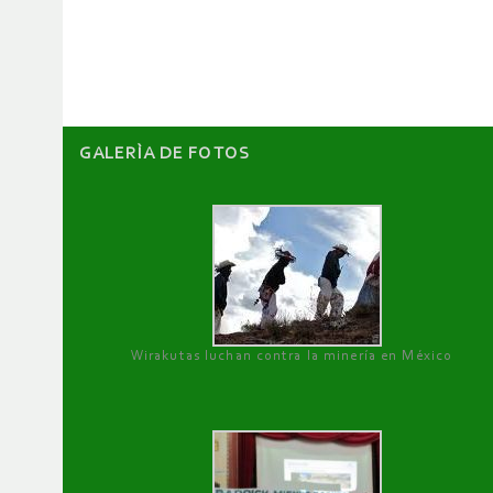
de
artículos
GALERÌA DE FOTOS
Wirakutas luchan contra la minería en México