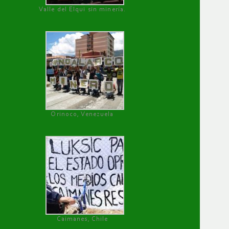
Valle del Elqui sin minería.
Orinoco, Venezuela
Caimanes, Chile