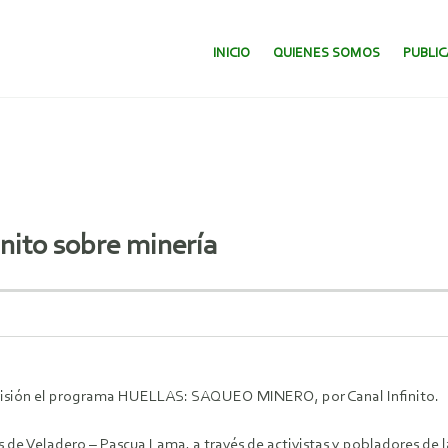
SALTAR AL CONTENIDO.
INICIO
QUIENES SOMOS
PUBLI
nito sobre minería
elevisión el programa HUELLAS: SAQUEO MINERO, por Canal Infinito.
s de Veladero – Pascua Lama, a través de activistas y pobladores de