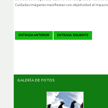
Cuidadas imágenes manifiestan con objetividad el impacto 
Navegador
ENTRADA ANTERIOR
ENTRADA SIGUIENTE
de
artículos
GALERÌA DE FOTOS