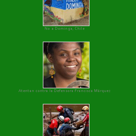
No a Dominga, Chile
Atentan contra la Defensora Francisca Márquez