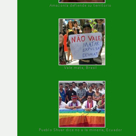
Amazonía defiende su territorio
Vale mata, Brasil
Pueblo Shuar dice no a la minería, Ecuador