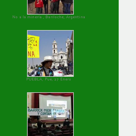
No a la minería , Bariloche, Argentina
PUEBLA, Pue, 27 Enero