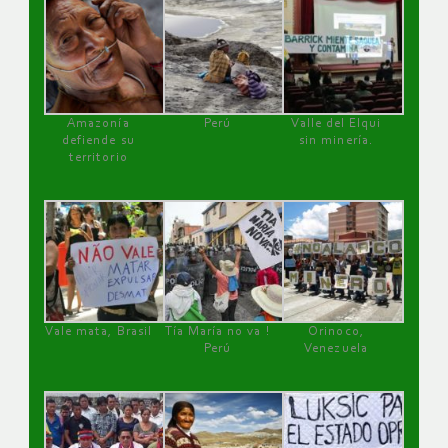
Amazonía
Perú
Valle del Elqui
defiende su
sin minería.
territorio
Vale mata, Brasil
Tía María no va !
Orinoco,
Perú
Venezuela