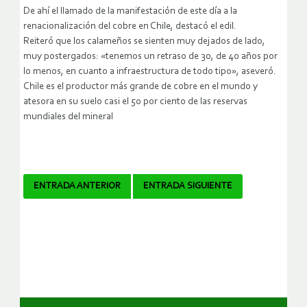
De ahí el llamado de la manifestación de este día a la
renacionalización del cobre en Chile, destacó el edil.
Reiteró que los calameños se sienten muy dejados de lado,
muy postergados: «tenemos un retraso de 30, de 40 años por
lo menos, en cuanto a infraestructura de todo tipo», aseveró.
Chile es el productor más grande de cobre en el mundo y
atesora en su suelo casi el 50 por ciento de las reservas
mundiales del mineral
Navegador
ENTRADA ANTERIOR
ENTRADA SIGUIENTE
de
artículos