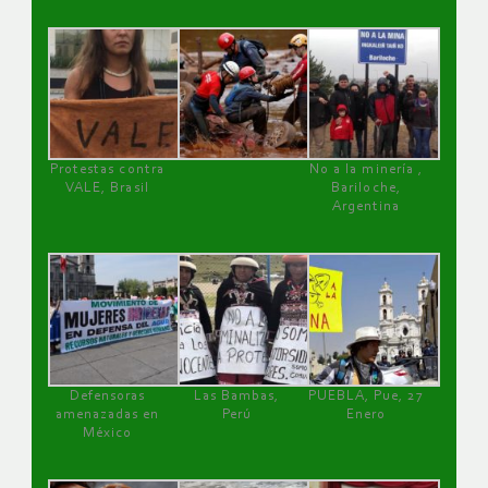
Protestas contra
No a la minería ,
VALE, Brasil
Bariloche,
Argentina
Defensoras
Las Bambas,
PUEBLA, Pue, 27
amenazadas en
Perú
Enero
México