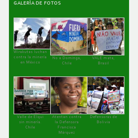
GALERÌA DE FOTOS
Wirakutas luchan
contra la minería
No a Dominga,
VALE mata,
en México
Chile
Brasil
Valle de Elqui
Atentan contra
Defensoras de
sin minería.
la Defensora
Bolivia
Chile
Francisca
Márquez