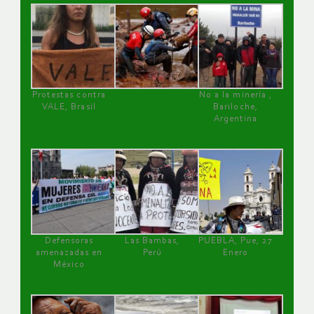
Protestas contra
No a la minería ,
VALE, Brasil
Bariloche,
Argentina
Defensoras
Las Bambas,
PUEBLA, Pue, 27
amenazadas en
Perú
Enero
México