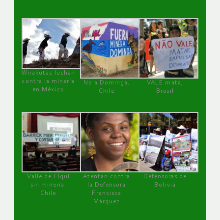
Wirakutas luchan
contra la minería
No a Dominga,
VALE mata,
en México
Chile
Brasil
Valle de Elqui
Atentan contra
Defensoras de
sin minería.
la Defensora
Bolivia
Chile
Francisca
Márquez