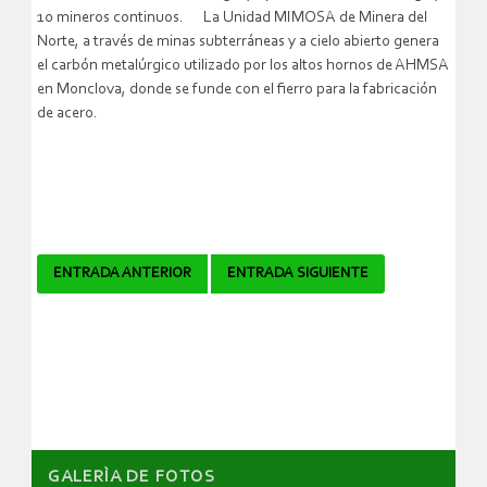
10 mineros continuos. La Unidad MIMOSA de Minera del
Norte, a través de minas subterráneas y a cielo abierto genera
el carbón metalúrgico utilizado por los altos hornos de AHMSA
en Monclova, donde se funde con el fierro para la fabricación
de acero.
Navegador
ENTRADA ANTERIOR
ENTRADA SIGUIENTE
de
artículos
GALERÌA DE FOTOS