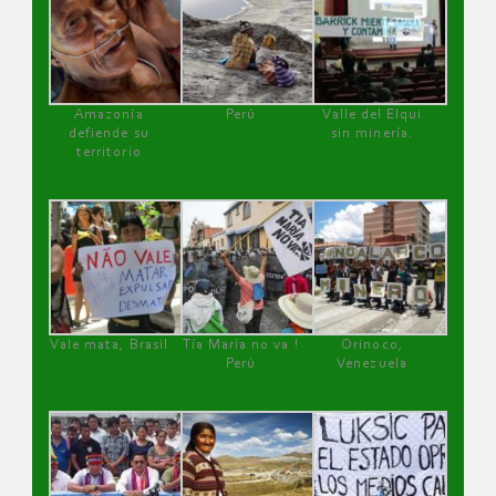
Amazonía
Perú
Valle del Elqui
defiende su
sin minería.
territorio
Vale mata, Brasil
Tía María no va !
Orinoco,
Perú
Venezuela