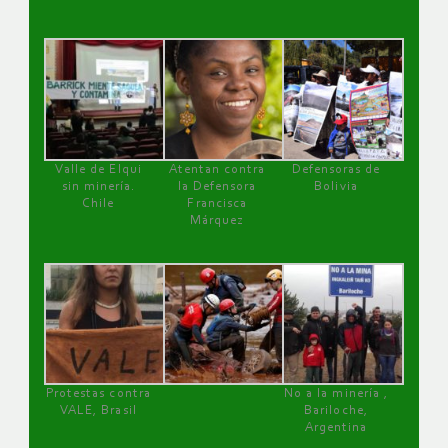
Valle de Elqui
Atentan contra
Defensoras de
sin minería.
la Defensora
Bolivia
Chile
Francisca
Márquez
Protestas contra
No a la minería ,
VALE, Brasil
Bariloche,
Argentina