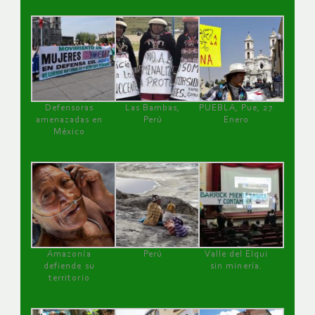
Defensoras
Las Bambas,
PUEBLA, Pue, 27
amenazadas en
Perú
Enero
México
Amazonía
Perú
Valle del Elqui
defiende su
sin minería.
territorio