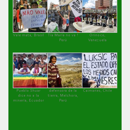
Vale mata, Brasil
Tía María no va !
Orinoco,
Perú
Venezuela
Pueblo Shuar
defensora de la
Caimanes, Chile
dice no a la
tierra, Melchora,
minería, Ecuador
Perú