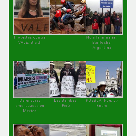
Protestas contra
No a la minería ,
VALE, Brasil
Bariloche,
Argentina
Defensoras
Las Bambas,
PUEBLA, Pue, 27
amenazadas en
Perú
Enero
México