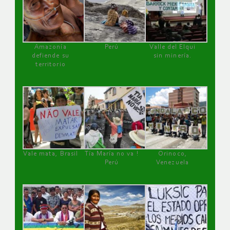
Amazonía
Perú
Valle del Elqui
defiende su
sin minería.
territorio
Vale mata, Brasil
Tía María no va !
Orinoco,
Perú
Venezuela