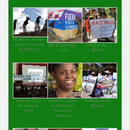
Wirakutas luchan
contra la minería
No a Dominga,
VALE mata,
en México
Chile
Brasil
Valle de Elqui
Atentan contra
Defensoras de
sin minería.
la Defensora
Bolivia
Chile
Francisca
Márquez