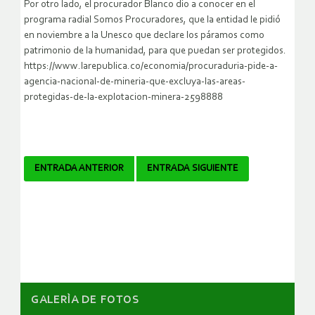
Por otro lado, el procurador Blanco dio a conocer en el
programa radial Somos Procuradores, que la entidad le pidió
en noviembre a la Unesco que declare los páramos como
patrimonio de la humanidad, para que puedan ser protegidos.
https://www.larepublica.co/economia/procuraduria-pide-a-
agencia-nacional-de-mineria-que-excluya-las-areas-
protegidas-de-la-explotacion-minera-2598888
Navegador
ENTRADA ANTERIOR
ENTRADA SIGUIENTE
de
artículos
GALERÌA DE FOTOS