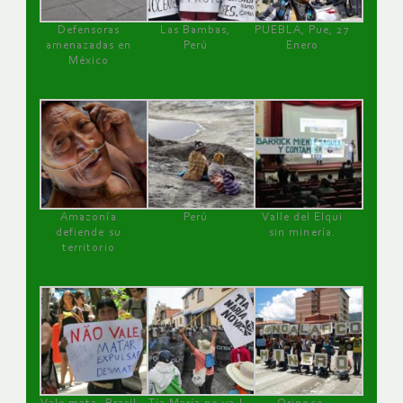
Defensoras
Las Bambas,
PUEBLA, Pue, 27
amenazadas en
Perú
Enero
México
Amazonía
Perú
Valle del Elqui
defiende su
sin minería.
territorio