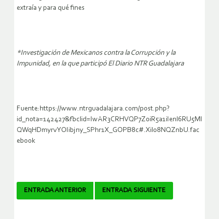
extraía y para qué fines
*Investigación de Mexicanos contra la Corrupción y la
Impunidad, en la que participó El Diario NTR Guadalajara
Fuente:https://www.ntrguadalajara.com/post.php?
id_nota=142427&fbclid=IwAR3CRHVQP7Z0iR5a1iIenl6RU5MI
QWqHDmyrvYOIibjny_SPhr1X_GOPB8c#.Xil08NQZnbU.fac
ebook
Navegador
ENTRADA ANTERIOR
ENTRADA SIGUIENTE
de