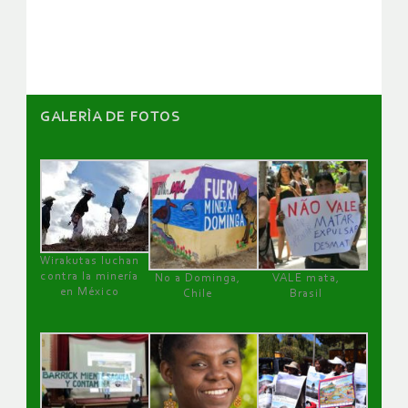
artículos
GALERÌA DE FOTOS
Wirakutas luchan
contra la minería
No a Dominga,
VALE mata,
en México
Chile
Brasil