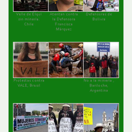
Valle de Elqui
Atentan contra
Defensoras de
sin minería.
la Defensora
Bolivia
Chile
Francisca
Márquez
Protestas contra
No a la minería ,
VALE, Brasil
Bariloche,
Argentina