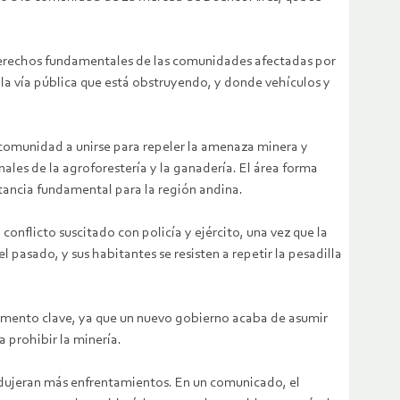
 derechos fundamentales de las comunidades afectadas por
 la vía pública que está obstruyendo, y donde vehículos y
a comunidad a unirse para repeler la amenaza minera y
nales de la agroforestería y la ganadería. El área forma
tancia fundamental para la región andina.
nflicto suscitado con policía y ejército, una vez que la
 pasado, y sus habitantes se resisten a repetir la pesadilla
momento clave, ya que un nuevo gobierno acaba de asumir
 prohibir la minería.
rodujeran más enfrentamientos. En un comunicado, el