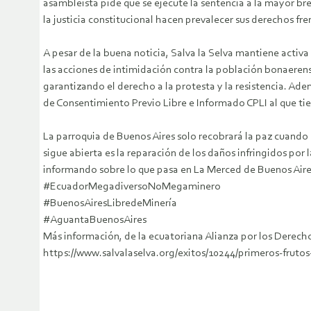
asambleísta pide que se ejecute la sentencia a la mayor br
la justicia constitucional hacen prevalecer sus derechos fre
A pesar de la buena noticia, Salva la Selva mantiene activ
las acciones de intimidación contra la población bonaeren
garantizando el derecho a la protesta y la resistencia. Ade
de Consentimiento Previo Libre e Informado CPLI al que t
La parroquia de Buenos Aires solo recobrará la paz cuando 
sigue abierta es la reparación de los daños infringidos por
informando sobre lo que pasa en La Merced de Buenos Aires
#EcuadorMegadiversoNoMegaminero
#BuenosAiresLibredeMinería
#AguantaBuenosAires
Más información, de la ecuatoriana Alianza por los Derec
https://www.salvalaselva.org/exitos/10244/primeros-frutos