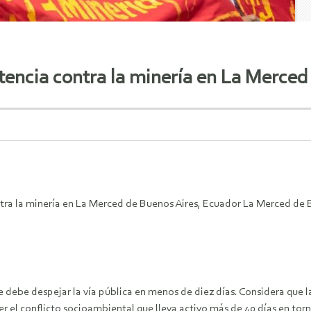
stencia contra la minería en La Merce
tra la minería en La Merced de Buenos Aires, Ecuador La Merced de Bu
 debe despejar la vía pública en menos de diez días. Considera que 
ver el conflicto socioambiental que lleva activo más de 40 días en to