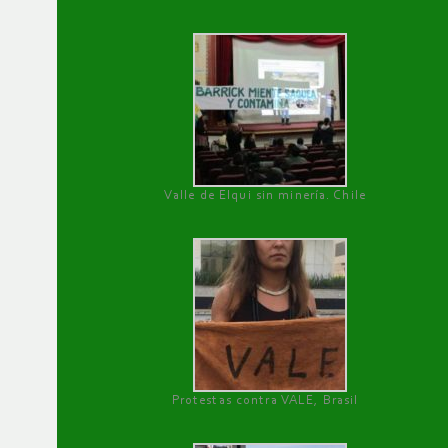
Valle de Elqui sin minería. Chile
Protestas contra VALE, Brasil