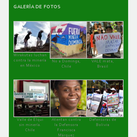
GALERÌA DE FOTOS
Wirakutas luchan
contra la minería
No a Dominga,
VALE mata,
en México
Chile
Brasil
Valle de Elqui
Atentan contra
Defensoras de
sin minería.
la Defensora
Bolivia
Chile
Francisca
Márquez