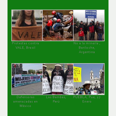
Protestas contra
No a la minería ,
VALE, Brasil
Bariloche,
Argentina
Defensoras
Las Bambas,
PUEBLA, Pue, 27
amenazadas en
Perú
Enero
México