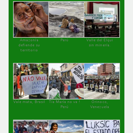
Amazonía
Perú
Valle del Elqui
defiende su
sin minería.
territorio
Vale mata, Brasil
Tía María no va !
Orinoco,
Perú
Venezuela