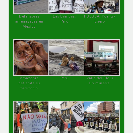
Defensoras
Las Bambas,
PUEBLA, Pue, 27
amenazadas en
Perú
Enero
México
Amazonía
Perú
Valle del Elqui
defiende su
sin minería.
territorio