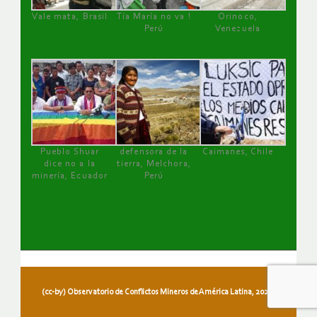
Vale mata, Brasil
Tía María no va !
Orinoco,
Perú
Venezuela
Pueblo Shuar
defensora de la
Caimanes, Chile
dice no a la
tierra, Melchora,
minería, Ecuador
Perú
(cc-by) Observatorio de Conflictos Mineros de América Latina, 2026