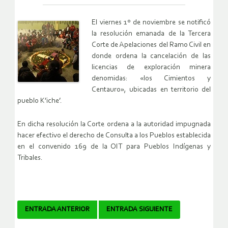
El viernes 1º de noviembre se notificó
la resolución emanada de la Tercera
Corte de Apelaciones del Ramo Civil en
donde ordena la cancelación de las
licencias de exploración minera
denomidas: «los Cimientos y
Centauro», ubicadas en territorio del
pueblo K’iche’.
En dicha resolución la Corte ordena a la autoridad impugnada
hacer efectivo el derecho de Consulta a los Pueblos establecida
en el convenido 169 de la OIT para Pueblos Indígenas y
Tribales.
Navegador
ENTRADA ANTERIOR
ENTRADA SIGUIENTE