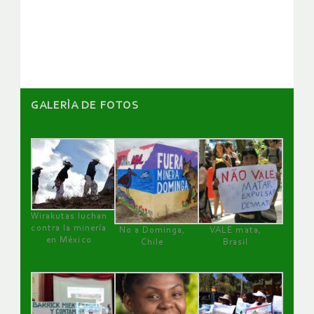
de
artículos
GALERÌA DE FOTOS
Wirakutas luchan
contra la minería
No a Dominga,
VALE mata,
en México
Chile
Brasil