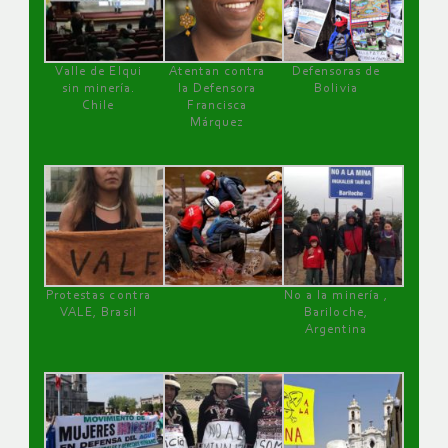
Valle de Elqui
Atentan contra
Defensoras de
sin minería.
la Defensora
Bolivia
Chile
Francisca
Márquez
Protestas contra
No a la minería ,
VALE, Brasil
Bariloche,
Argentina