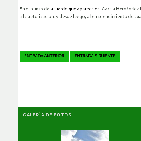
En el punto de
acuerdo que aparece en,
García Hernández in
a la autorización, y desde luego, al emprendimiento de cu
Navegador
ENTRADA ANTERIOR
ENTRADA SIGUIENTE
de
artículos
GALERÌA DE FOTOS