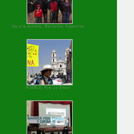
No a la minería , Bariloche, Argentina
PUEBLA, Pue, 27 Enero