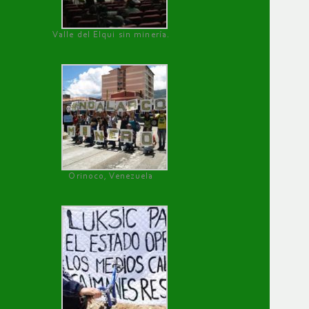
Valle del Elqui sin minería.
Orinoco, Venezuela