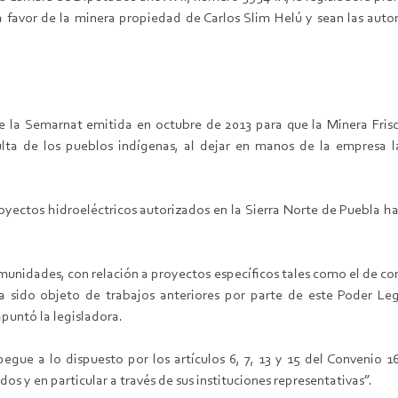
a favor de la minera propiedad de Carlos Slim Helú y sean las autor
e la Semarnat emitida en octubre de 2013 para que la Minera Frisc
ulta de los pueblos indígenas, al dejar en manos de la empresa l
yectos hidroeléctricos autorizados en la Sierra Norte de Puebla ha
munidades, con relación a proyectos específicos tales como el de co
 sido objeto de trabajos anteriores por parte de este Poder Legi
puntó la legisladora.
pegue a lo dispuesto por los artículos 6, 7, 13 y 15 del Convenio 1
s y en particular a través de sus instituciones representativas”.