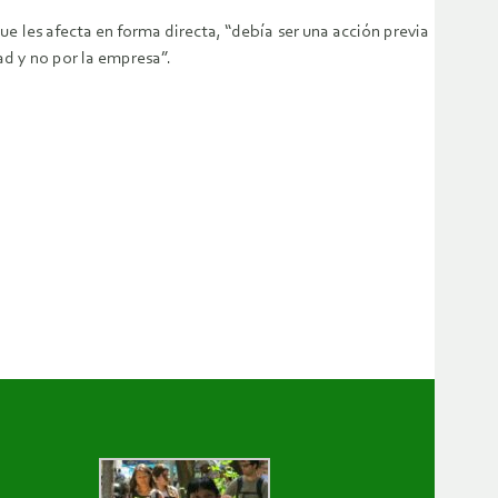
e les afecta en forma directa, “debía ser una acción previa
ad y no por la empresa”.