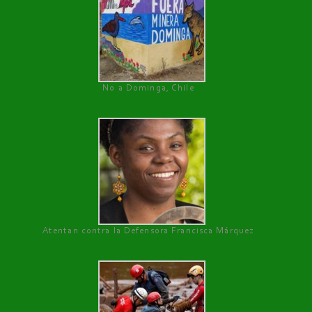
No a Dominga, Chile
Atentan contra la Defensora Francisca Márquez