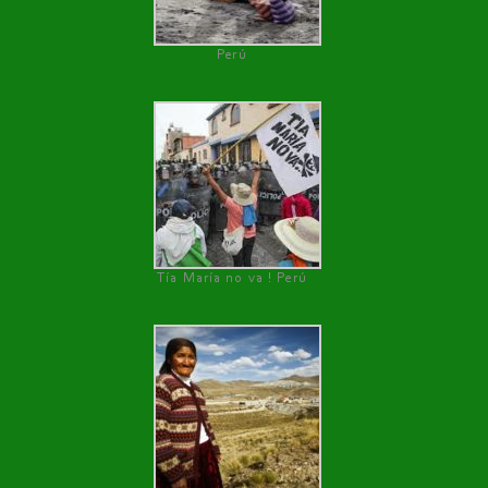
Perú
Tía María no va ! Perú