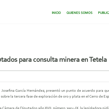
SALTAR AL CONTENIDO.
INICIO
QUIENES SOMOS
PUBLI
tados para consulta minera en Tetela
a, Josefina García Hernández, presentó un punto de acuerdo para qu
sobre la tercera fase de exploración de oro y plata en el Cerro de Es
a Cámara de Diputados año XVII, número 3954-IX, la legisladora pid