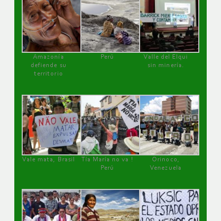
Amazonía
Perú
Valle del Elqui
defiende su
sin minería.
territorio
Vale mata, Brasil
Tía María no va !
Orinoco,
Perú
Venezuela