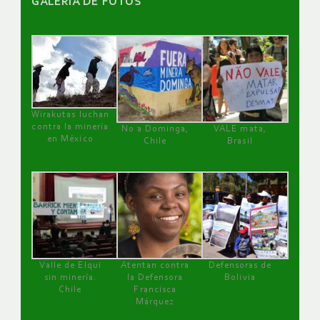
GALERÌA DE FOTOS
Wirakutas luchan
contra la minería
No a Dominga,
VALE mata,
en México
Chile
Brasil
Valle de Elqui
Atentan contra
Defensoras de
sin minería.
la Defensora
Bolivia
Chile
Francisca
Márquez