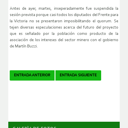
Antes de ayer, martes, inseperadamente fue suspendida la
sesión prevista porque casi todos los diputados del Frente para
la Victoria no se presentaron imposibilitando el quorum. Se
tejen diversas especulaciones acerca del futuro del proyecto
que es señalado por la población como producto de la
asociación de los intereses del sector minero con el gobierno
de Martín Buzzi.
Navegador
ENTRADA ANTERIOR
ENTRADA SIGUIENTE
de
artículos