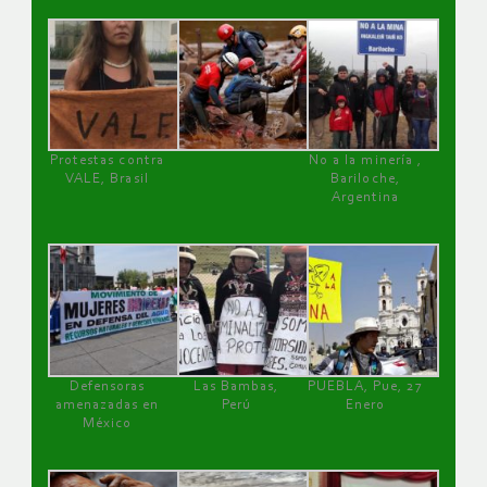
Protestas contra
No a la minería ,
VALE, Brasil
Bariloche,
Argentina
Defensoras
Las Bambas,
PUEBLA, Pue, 27
amenazadas en
Perú
Enero
México