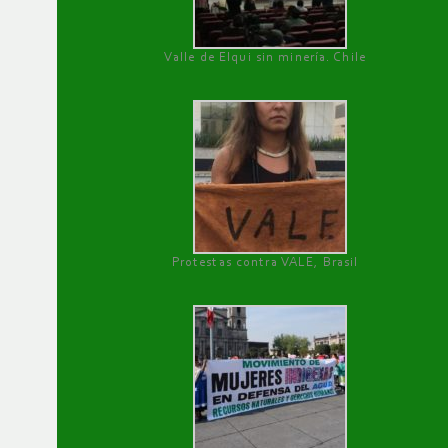
Valle de Elqui sin minería. Chile
Protestas contra VALE, Brasil