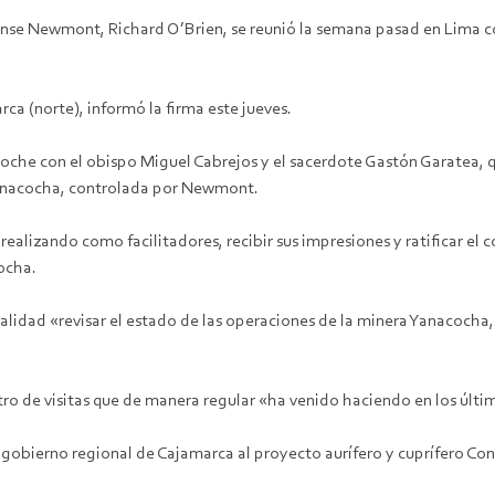
ense Newmont, Richard O’Brien, se reunió la semana pasad en Lima co
ca (norte), informó la firma este jueves.
oche con el obispo Miguel Cabrejos y el sacerdote Gastón Garatea, qu
Yanacocha, controlada por Newmont.
 realizando como facilitadores, recibir sus impresiones y ratificar 
ocha.
lidad «revisar el estado de las operaciones de la minera Yanacocha
ro de visitas que de manera regular «ha venido haciendo en los últ
el gobierno regional de Cajamarca al proyecto aurífero y cuprífero 