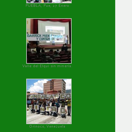
PUEBLA, Pue, 27 Enero
Valle del Elqui sin minería.
Orinoco, Venezuela