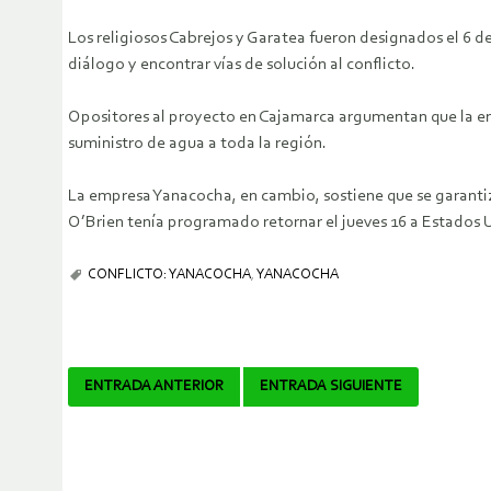
Los religiosos Cabrejos y Garatea fueron designados el 6 de
diálogo y encontrar vías de solución al conflicto.
Opositores al proyecto en Cajamarca argumentan que la emp
suministro de agua a toda la región.
La empresa Yanacocha, en cambio, sostiene que se garantizar
O’Brien tenía programado retornar el jueves 16 a Estados 
CONFLICTO: YANACOCHA
,
YANACOCHA
Navegador
ENTRADA ANTERIOR
ENTRADA SIGUIENTE
de