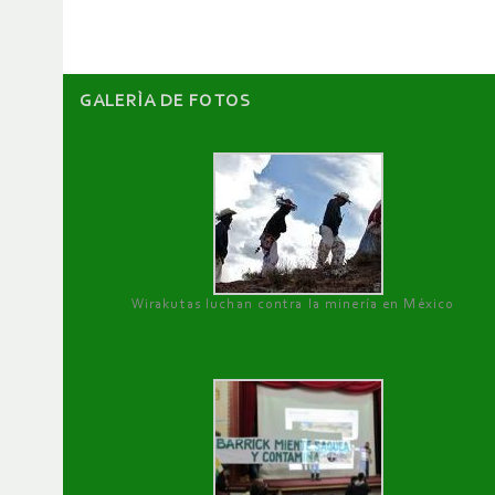
artículos
GALERÌA DE FOTOS
Wirakutas luchan contra la minería en México