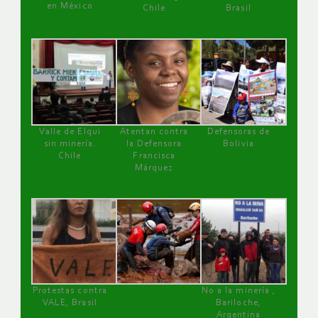
en México
Chile
Brasil
Valle de Elqui
Atentan contra
Defensoras de
sin minería.
la Defensora
Bolivia
Chile
Francisca
Márquez
Protestas contra
No a la minería ,
VALE, Brasil
Bariloche,
Argentina