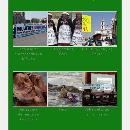
Defensoras
Las Bambas,
PUEBLA, Pue, 27
amenazadas en
Perú
Enero
México
Amazonía
Perú
Valle del Elqui
defiende su
sin minería.
territorio