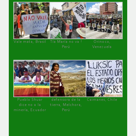
Vale mata, Brasil
Tía María no va !
Orinoco,
Perú
Venezuela
Pueblo Shuar
defensora de la
Caimanes, Chile
dice no a la
tierra, Melchora,
minería, Ecuador
Perú