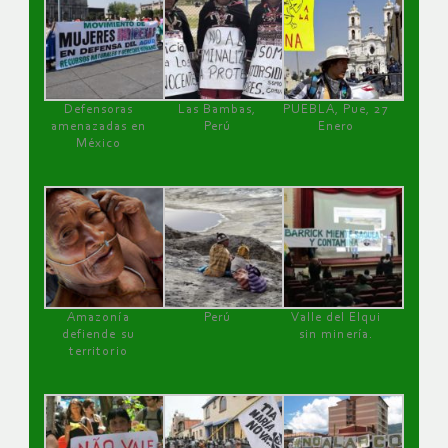
Defensoras
Las Bambas,
PUEBLA, Pue, 27
amenazadas en
Perú
Enero
México
Amazonía
Perú
Valle del Elqui
defiende su
sin minería.
territorio