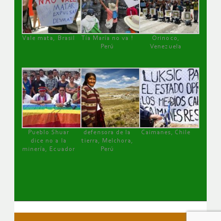
Vale mata, Brasil
Tía María no va !
Orinoco,
Perú
Venezuela
Pueblo Shuar
defensora de la
Caimanes, Chile
dice no a la
tierra, Melchora,
minería, Ecuador
Perú