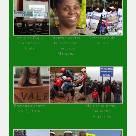
Valle de Elqui
Atentan contra
Defensoras de
sin minería.
la Defensora
Bolivia
Chile
Francisca
Márquez
Protestas contra
No a la minería ,
VALE, Brasil
Bariloche,
Argentina