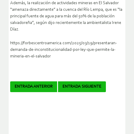
Además, la realización de actividades mineras en El Salvador
“amenaza directamente” a la cuenca del Río Lempa, que es “la
principal fuente de agua para más del 50% de la población
salvadoreña”, según dijo recientemente la ambientalista Irene
Díaz.
https://forbescentroamerica.com/2025/03/19/presentaran-
demanda-de-inconstitucionalidad-por-ley-que-permite-la-
mineria-en-el-salvador
Navegador
ENTRADA ANTERIOR
ENTRADA SIGUIENTE
de
artículos