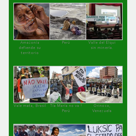
Amazonía
Perú
Valle del Elqui
defiende su
sin minería.
territorio
Vale mata, Brasil
Tía María no va !
Orinoco,
Perú
Venezuela