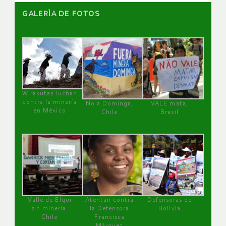
GALERÌA DE FOTOS
Wirakutas luchan
contra la minería
No a Dominga,
VALE mata,
en México
Chile
Brasil
Valle de Elqui
Atentan contra
Defensoras de
sin minería.
la Defensora
Bolivia
Chile
Francisca
Márquez