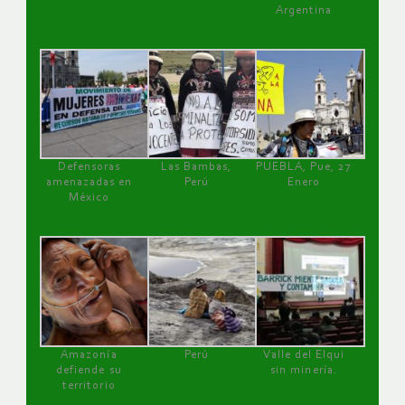
Argentina
Defensoras
Las Bambas,
PUEBLA, Pue, 27
amenazadas en
Perú
Enero
México
Amazonía
Perú
Valle del Elqui
defiende su
sin minería.
territorio