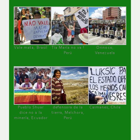
Vale mata, Brasil
Tía María no va !
Orinoco,
Perú
Venezuela
Pueblo Shuar
defensora de la
Caimanes, Chile
dice no a la
tierra, Melchora,
minería, Ecuador
Perú