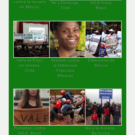
contra la minería
No a Dominga,
VALE mata,
en México
Chile
Brasil
Valle de Elqui
Atentan contra
Defensoras de
sin minería.
la Defensora
Bolivia
Chile
Francisca
Márquez
Protestas contra
No a la minería ,
VALE, Brasil
Bariloche,