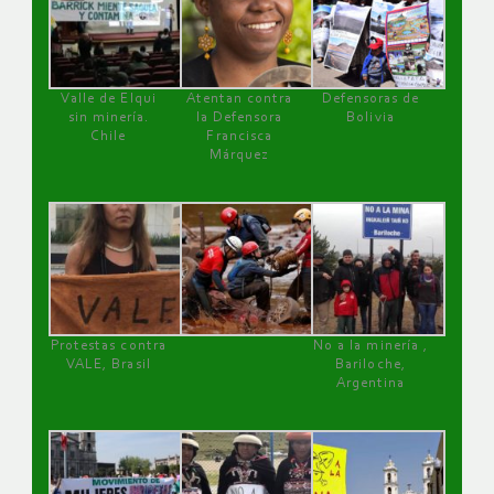
Valle de Elqui
Atentan contra
Defensoras de
sin minería.
la Defensora
Bolivia
Chile
Francisca
Márquez
Protestas contra
No a la minería ,
VALE, Brasil
Bariloche,
Argentina