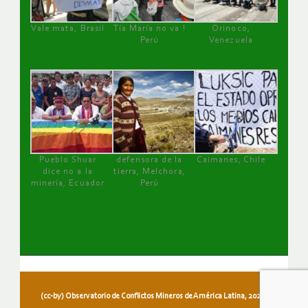
Vale mata, Brasil
Tía María no va !
Orinoco,
Perú
Venezuela
Pueblo Shuar
defensora de la
Caimanes, Chile
dice no a la
tierra, Melchora,
minería, Ecuador
Perú
(cc-by) Observatorio de Conflictos Mineros de América Latina, 2026