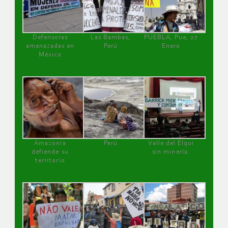
Defensoras
Las Bambas,
PUEBLA, Pue, 27
amenazadas en
Perú
Enero
México
Amazonía
Perú
Valle del Elqui
defiende su
sin minería.
territorio