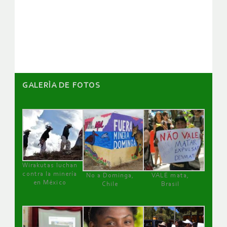
de
artículos
GALERÌA DE FOTOS
Wirakutas luchan
contra la minería
No a Dominga,
VALE mata,
en México
Chile
Brasil