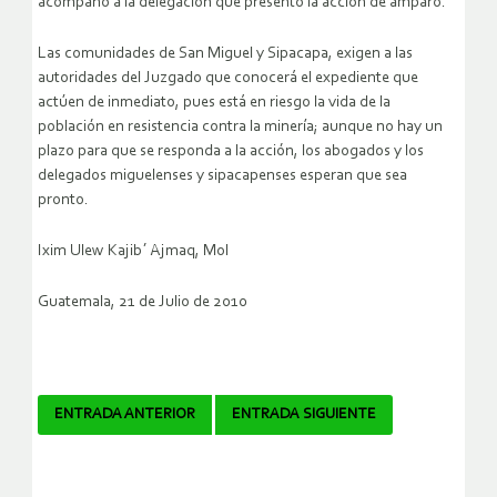
acompañó a la delegación que presentó la acción de amparo.
Las comunidades de San Miguel y Sipacapa, exigen a las
autoridades del Juzgado que conocerá el expediente que
actúen de inmediato, pues está en riesgo la vida de la
población en resistencia contra la minería; aunque no hay un
plazo para que se responda a la acción, los abogados y los
delegados miguelenses y sipacapenses esperan que sea
pronto.
Ixim Ulew Kajib´ Ajmaq, Mol
Guatemala, 21 de Julio de 2010
Navegador
ENTRADA ANTERIOR
ENTRADA SIGUIENTE
de