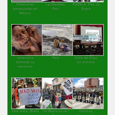
Defensoras
Las Bambas,
PUEBLA, Pue, 27
amenazadas en
Perú
Enero
México
Amazonía
Perú
Valle del Elqui
defiende su
sin minería.
territorio
Vale mata, Brasil
Tía María no va !
Orinoco,