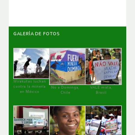
artículos
GALERÌA DE FOTOS
Wirakutas luchan
contra la minería
No a Dominga,
VALE mata,
en México
Chile
Brasil