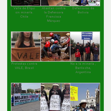
Valle de Elqui
Atentan contra
Defensoras de
sin minería.
la Defensora
Bolivia
Chile
Francisca
Márquez
Protestas contra
No a la minería ,
VALE, Brasil
Bariloche,
Argentina