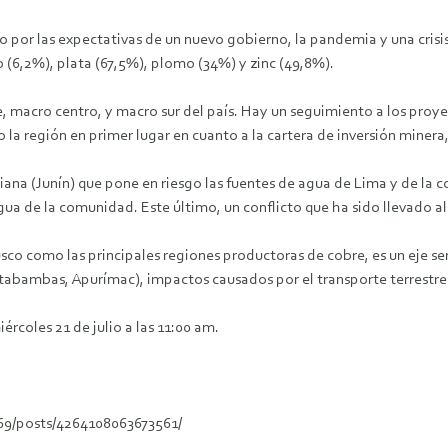
o por las expectativas de un nuevo gobierno, la pandemia y una crisi
o (6,2%), plata (67,5%), plomo (34%) y zinc (49,8%).
e, macro centro, y macro sur del país. Hay un seguimiento a los proy
a región en primer lugar en cuanto a la cartera de inversión minera,
a Ariana (Junín) que pone en riesgo las fuentes de agua de Lima y de 
gua de la comunidad. Este último, un conflicto que ha sido llevado a
sco como las principales regiones productoras de cobre, es un eje sen
ambas, Apurímac), impactos causados por el transporte terrestre del 
ércoles 21 de julio a las 11:00 am.
9/posts/4264108063673561/