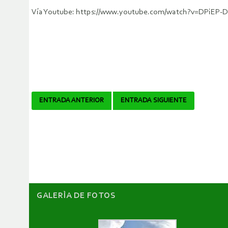
Vía Youtube: https://www.youtube.com/watch?v=DPiEP-D
Navegador
ENTRADA ANTERIOR
ENTRADA SIGUIENTE
de
artículos
GALERÌA DE FOTOS