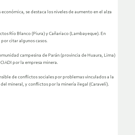
s económica, se destaca los niveles de aumento en el alza
ectos Río Blanco (Piura) y Cañariaco (Lambayeque). En
 por citar algunos casos.
la comunidad campesina de Parán (provincia de Huaura, Lima)
l CIADI por la empresa minera.
sible de conflictos sociales por problemas vinculados a la
mineral, y conflictos por la minería ilegal (Caravelí).