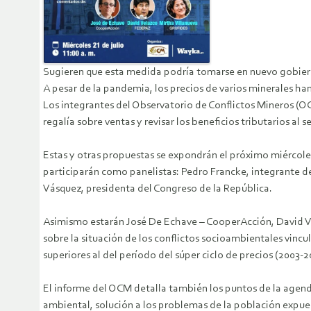
Sugieren que esta medida podría tomarse en nuevo gobiern
A pesar de la pandemia, los precios de varios minerales ha
Los integrantes del Observatorio de Conflictos Mineros (O
regalía sobre ventas y revisar los beneficios tributarios a
Estas y otras propuestas se expondrán el próximo miércoles
participarán como panelistas: Pedro Francke, integrante de
Vásquez, presidenta del Congreso de la República.
Asimismo estarán José De Echave – CooperAcción, David V
sobre la situación de los conflictos socioambientales vinc
superiores al del período del súper ciclo de precios (2003-2
El informe del OCM detalla también los puntos de la agen
ambiental, solución a los problemas de la población expue