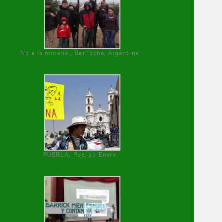
No a la minería , Bariloche, Argentina
PUEBLA, Pue, 27 Enero