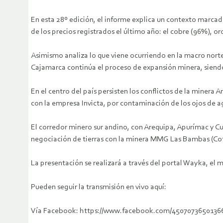
En esta 28º edición, el informe explica un contexto marcad
de los precios registrados el último año: el cobre (96%), or
Asimismo analiza lo que viene ocurriendo en la macro nort
Cajamarca continúa el proceso de expansión minera, siendo l
En el centro del país persisten los conflictos de la miner
con la empresa Invicta, por contaminación de los ojos de a
El corredor minero sur andino, con Arequipa, Apurímac y Cu
negociación de tierras con la minera MMG Las Bambas (Cotab
La presentación se realizará a través del portal Wayka, el mi
Pueden seguir la transmisión en vivo aquí:
Vía Facebook: https://www.facebook.com/45070736501366