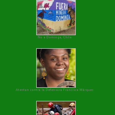
No a Dominga, Chile
Atentan contra la Defensora Francisca Márquez