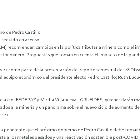
o de Pedro Castillo
n seguido en acenso
CM) recomiendan cambios en la política tributaria minera como el i
l sector minero. Propuestas que toman en cuenta el impacto de la pand
 21 como parte de la presentación del reporte semestral del 28 Obse
l equipo económico del presidente electo Pedro Castillo; Ruth Luque,
elazco -FEDEPAZ y Mirtha Villanueva –GRUFIDES, quienes darán mayo
ulados a la minería y un panorama sobre el nuevo ciclo de aumento de 
012).
da pendiente que el próximo gobierno de Pedro Castillo debe tomar e
sta a los metales pesados y una reactivación sostenible post-COVID.