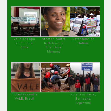
Valle de Elqui
Atentan contra
Defensoras de
sin minería.
la Defensora
Bolivia
Chile
Francisca
Márquez
Protestas contra
No a la minería ,
VALE, Brasil
Bariloche,
Argentina