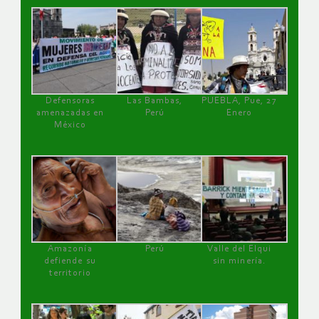
Defensoras
Las Bambas,
PUEBLA, Pue, 27
amenazadas en
Perú
Enero
México
Amazonía
Perú
Valle del Elqui
defiende su
sin minería.
territorio