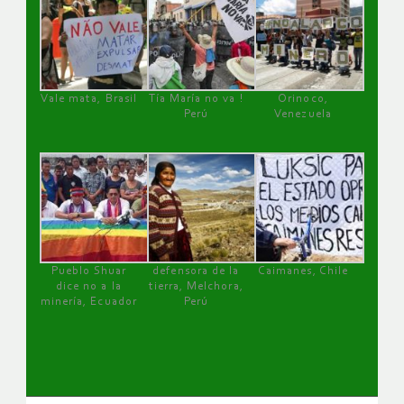
Vale mata, Brasil
Tía María no va !
Orinoco,
Perú
Venezuela
Pueblo Shuar
defensora de la
Caimanes, Chile
dice no a la
tierra, Melchora,
minería, Ecuador
Perú