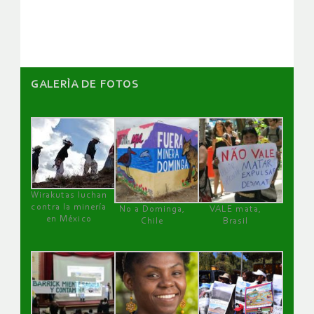
artículos
GALERÌA DE FOTOS
Wirakutas luchan
contra la minería
No a Dominga,
VALE mata,
en México
Chile
Brasil