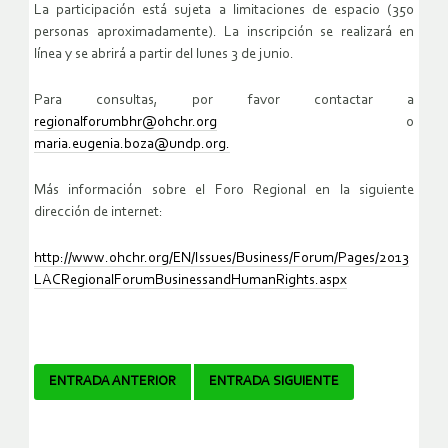
La participación está sujeta a limitaciones de espacio (350
personas aproximadamente). La inscripción se realizará en
línea y se abrirá a partir del lunes 3 de junio.
Para consultas, por favor contactar a
regionalforumbhr@ohchr.org
o
maria.eugenia.boza@undp.org.
Más información sobre el Foro Regional en la siguiente
dirección de internet:
http://www.ohchr.org/EN/Issues/Business/Forum/Pages/2013
LACRegionalForumBusinessandHumanRights.aspx
Navegador
ENTRADA ANTERIOR
ENTRADA SIGUIENTE
de