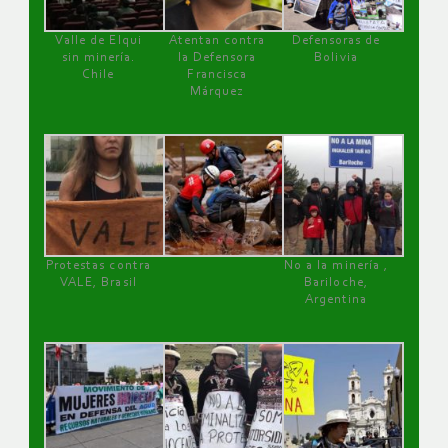
Valle de Elqui
Atentan contra
Defensoras de
sin minería.
la Defensora
Bolivia
Chile
Francisca
Márquez
Protestas contra
No a la minería ,
VALE, Brasil
Bariloche,
Argentina