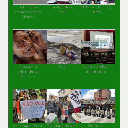
Defensoras
Las Bambas,
PUEBLA, Pue, 27
amenazadas en
Perú
Enero
México
Amazonía
Perú
Valle del Elqui
defiende su
sin minería.
territorio
Vale mata, Brasil
Tía María no va !
Orinoco,