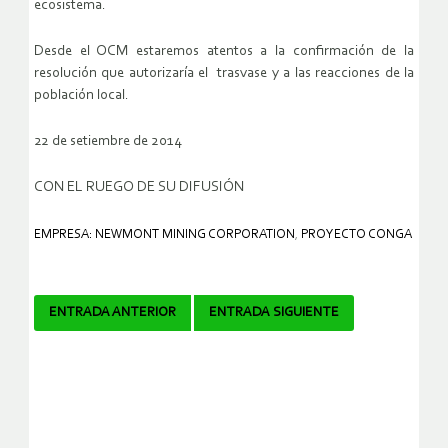
ecosistema.
Desde el OCM estaremos atentos a la confirmación de la
resolución que autorizaría el trasvase y a las reacciones de la
población local.
22 de setiembre de 2014
CON EL RUEGO DE SU DIFUSIÓN
EMPRESA: NEWMONT MINING CORPORATION
,
PROYECTO CONGA
Navegador
ENTRADA ANTERIOR
ENTRADA SIGUIENTE
de
artículos