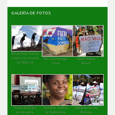
GALERÌA DE FOTOS
Wirakutas luchan
contra la minería
No a Dominga,
VALE mata,
en México
Chile
Brasil
Valle de Elqui
Atentan contra
Defensoras de
sin minería.
la Defensora
Bolivia