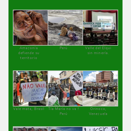
Amazonía
Perú
Valle del Elqui
defiende su
sin minería.
territorio
Vale mata, Brasil
Tía María no va !
Orinoco,
Perú
Venezuela