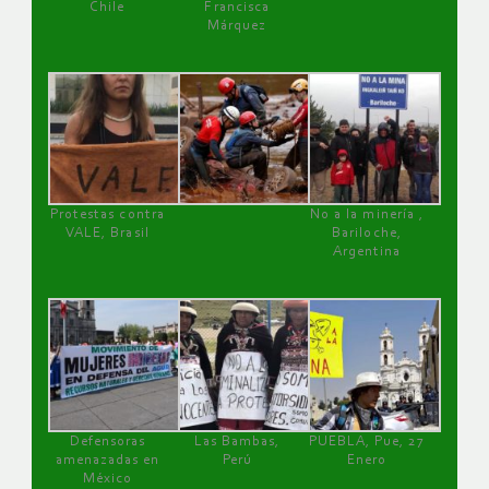
Chile
Francisca
Márquez
Protestas contra
No a la minería ,
VALE, Brasil
Bariloche,
Argentina
Defensoras
Las Bambas,
PUEBLA, Pue, 27
amenazadas en
Perú
Enero
México