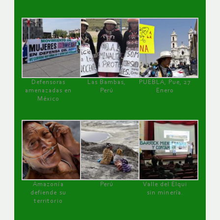
Defensoras
Las Bambas,
PUEBLA, Pue, 27
amenazadas en
Perú
Enero
México
Amazonía
Perú
Valle del Elqui
defiende su
sin minería.
territorio