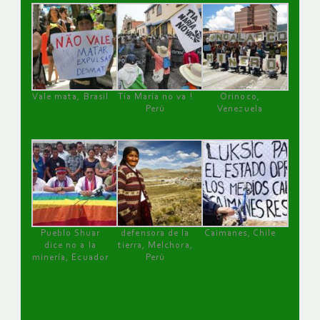
Vale mata, Brasil
Tía María no va !
Orinoco,
Perú
Venezuela
Pueblo Shuar
defensora de la
Caimanes, Chile
dice no a la
tierra, Melchora,
minería, Ecuador
Perú