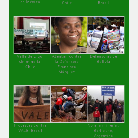
en México
Chile
Brasil
Valle de Elqui
Atentan contra
Defensoras de
sin minería.
la Defensora
Bolivia
Chile
Francisca
Márquez
Protestas contra
No a la minería ,
VALE, Brasil
Bariloche,
Argentina