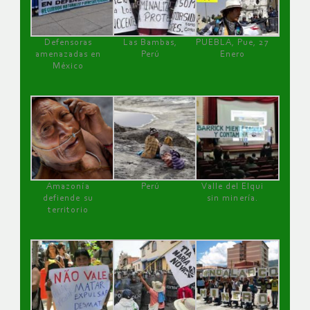
Defensoras
Las Bambas,
PUEBLA, Pue, 27
amenazadas en
Perú
Enero
México
Amazonía
Perú
Valle del Elqui
defiende su
sin minería.
territorio