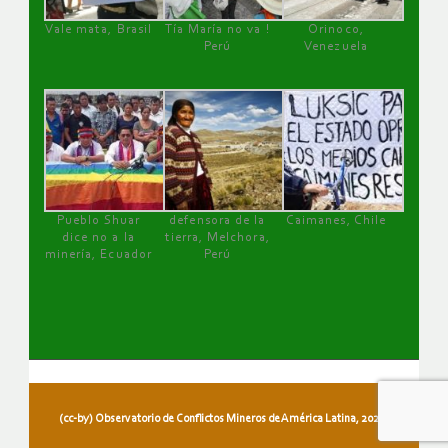
Vale mata, Brasil
Tía María no va !
Orinoco,
Perú
Venezuela
Pueblo Shuar
defensora de la
Caimanes, Chile
dice no a la
tierra, Melchora,
minería, Ecuador
Perú
(cc-by) Observatorio de Conflictos Mineros de América Latina, 2026