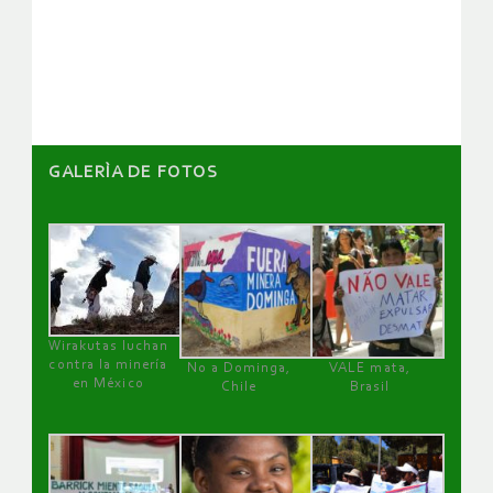
de
artículos
GALERÌA DE FOTOS
Wirakutas luchan
contra la minería
No a Dominga,
VALE mata,
en México
Chile
Brasil