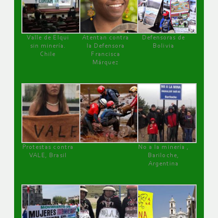
Valle de Elqui
Atentan contra
Defensoras de
sin minería.
la Defensora
Bolivia
Chile
Francisca
Márquez
Protestas contra
No a la minería ,
VALE, Brasil
Bariloche,
Argentina