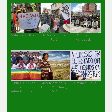
Vale mata, Brasil
Tía María no va !
Orinoco,
Perú
Venezuela
Pueblo Shuar
defensora de la
Caimanes, Chile
dice no a la
tierra, Melchora,
minería, Ecuador
Perú