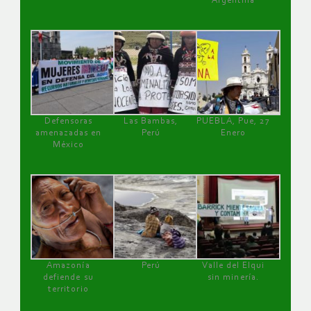
Argentina
Defensoras
Las Bambas,
PUEBLA, Pue, 27
amenazadas en
Perú
Enero
México
Amazonía
Perú
Valle del Elqui
defiende su
sin minería.
territorio