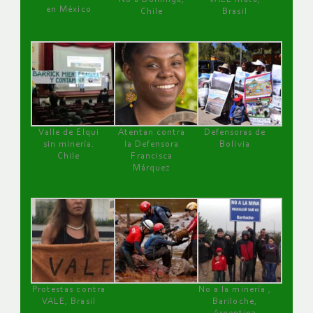
en México
Chile
Brasil
Valle de Elqui
Atentan contra
Defensoras de
sin minería.
la Defensora
Bolivia
Chile
Francisca
Márquez
Protestas contra
No a la minería ,
VALE, Brasil
Bariloche,