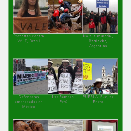
Protestas contra
No a la minería ,
VALE, Brasil
Bariloche,
Argentina
Defensoras
Las Bambas,
PUEBLA, Pue, 27
amenazadas en
Perú
Enero
México