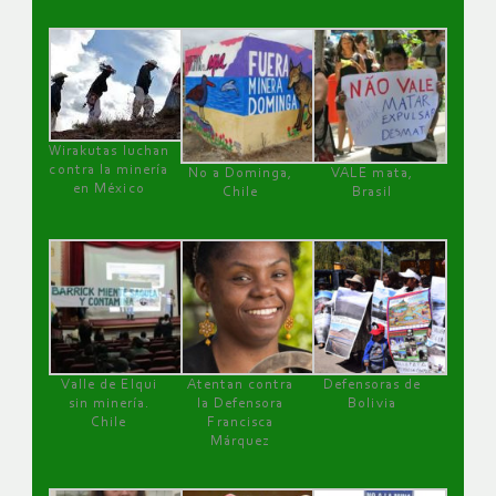
Wirakutas luchan
contra la minería
No a Dominga,
VALE mata,
en México
Chile
Brasil
Valle de Elqui
Atentan contra
Defensoras de
sin minería.
la Defensora
Bolivia
Chile
Francisca
Márquez