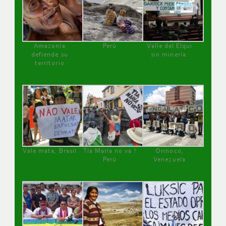
Amazonía
Perú
Valle del Elqui
defiende su
sin minería.
territorio
Vale mata, Brasil
Tía María no va !
Orinoco,
Perú
Venezuela