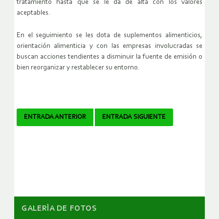
tratamiento hasta que se le da de alta con los valores
aceptables.
En el seguimiento se les dota de suplementos alimenticios,
orientación alimenticia y con las empresas involucradas se
buscan acciones tendientes a disminuir la fuente de emisión o
bien reorganizar y restablecer su entorno.
Navegador
ENTRADA ANTERIOR
ENTRADA SIGUIENTE
de
artículos
GALERÌA DE FOTOS