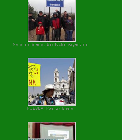
No a la minería , Bariloche, Argentina
PUEBLA, Pue, 27 Enero