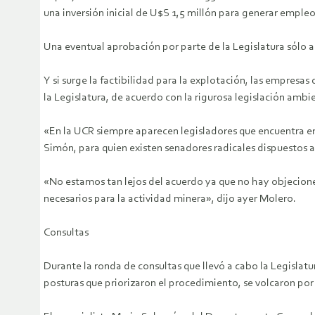
una inversión inicial de U$S 1,5 millón para generar empleo
Una eventual aprobación por parte de la Legislatura sólo au
Y si surge la factibilidad para la explotación, las empres
la Legislatura, de acuerdo con la rigurosa legislación amb
«En la UCR siempre aparecen legisladores que encuentra er
Simón, para quien existen senadores radicales dispuestos a 
«No estamos tan lejos del acuerdo ya que no hay objecione
necesarios para la actividad minera», dijo ayer Molero.
Consultas
Durante la ronda de consultas que llevó a cabo la Legislat
posturas que priorizaron el procedimiento, se volcaron por