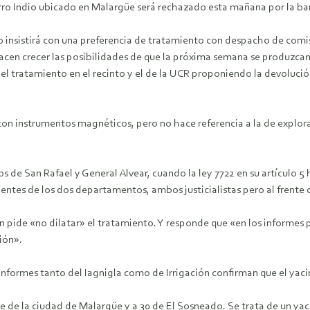
ro Indio ubicado en Malargüe será rechazado esta mañana por la ba
smo insistirá con una preferencia de tratamiento con despacho de com
cen crecer las posibilidades de que la próxima semana se produzcan
el tratamiento en el recinto y el de la UCR proponiendo la devoluci
n con instrumentos magnéticos, pero no hace referencia a la de explo
s de San Rafael y General Alvear, cuando la ley 7722 en su artículo 
dentes de los dos departamentos, ambos justicialistas pero al frent
n pide «no dilatar» el tratamiento. Y responde que «en los informes 
ión».
ormes tanto del Iagnigla como de Irrigación confirman que el yacimi
ste de la ciudad de Malargüe y a 30 de El Sosneado. Se trata de un y