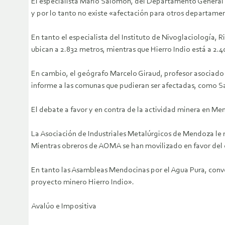
El especialista Mario Salomón, del Departamento General de
y por lo tanto no existe «afectación para otros departame
En tanto el especialista del Instituto de Nivoglaciología, R
ubican a 2.832 metros, mientras que Hierro Indio está a 2.4
En cambio, el geógrafo Marcelo Giraud, profesor asociado de
informe a las comunas que pudieran ser afectadas, como Sa
El debate a favor y en contra de la actividad minera en Me
La Asociación de Industriales Metalúrgicos de Mendoza le r
Mientras obreros de AOMA se han movilizado en favor del c
En tanto las Asambleas Mendocinas por el Agua Pura, convoc
proyecto minero Hierro Indio».
Avalúo e Impositiva