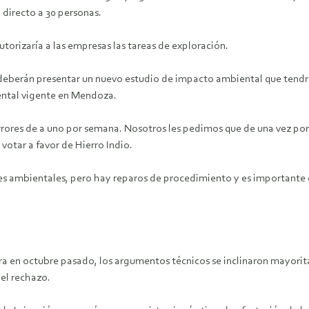
 directo a 30 personas.
torizaría a las empresas las tareas de exploración.
as deberán presentar un nuevo estudio de impacto ambiental que tendrá
iental vigente en Mendoza.
rores de a uno por semana. Nosotros les pedimos que de una vez por 
votar a favor de Hierro Indio.
s ambientales, pero hay reparos de procedimiento y es importante e
ura en octubre pasado, los argumentos técnicos se inclinaron mayorita
 el rechazo.