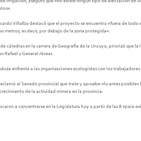
 Irrigación, aseguró que «no existe ningún tipo de afectación de lo
ntos».
icardo Villalba destacó que el proyecto se encuentra «fuera de todo el
00 metros, es decir, por debajo de la zona protegida».
 cátedras en la carrera de Geografía de la Uncuyo, priorizó que la le
n Rafael y General Alvear.
ndoza enfrenta a las organizaciones ecologistas con los trabajadores
eclamó al Senado provincial que trate y apruebe «lo antes posible» l
recimiento de la actividad minera en la provincia.
aron a concentrarse en la Legislatura hoy a partir de las 8 «para ex