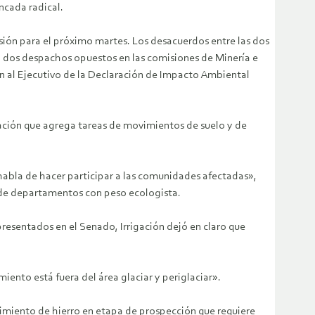
ncada radical.
isión para el próximo martes. Los desacuerdos entre las dos
 dos despachos opuestos en las comisiones de Minería e
ón al Ejecutivo de la Declaración de Impacto Ambiental
ración que agrega tareas de movimientos de suelo y de
5 habla de hacer participar a las comunidades afectadas»,
e de departamentos con peso ecologista.
presentados en el Senado, Irrigación dejó en claro que
ento está fuera del área glaciar y periglaciar».
acimiento de hierro en etapa de prospección que requiere