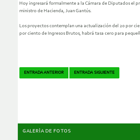
Hoy ingresará formalmente a la Cámara de Diputados el pro
ministro de Hacienda, Juan Gantús.
Los proyectos contemplan una actualización del 20 por cien
por ciento de Ingresos Brutos, habrá tasa cero para pequeñ
Navegador
ENTRADA ANTERIOR
ENTRADA SIGUIENTE
de
artículos
GALERÌA DE FOTOS