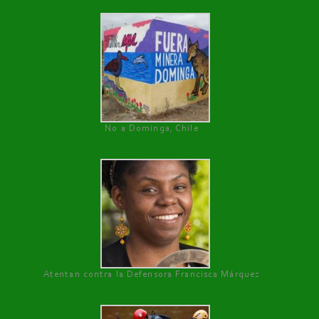
No a Dominga, Chile
Atentan contra la Defensora Francisca Márquez