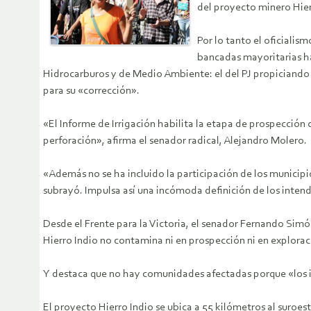
del proyecto minero Hier
Por lo tanto el oficiali
bancadas mayoritarias ha
Hidrocarburos y de Medio Ambiente: el del PJ propiciando 
para su «corrección».
«El Informe de Irrigación habilita la etapa de prospecció
perforación», afirma el senador radical, Alejandro Molero.
«Además no se ha incluido la participación de los municipio
subrayó. Impulsa así una incómoda definición de los inten
Desde el Frente para la Victoria, el senador Fernando Simó
Hierro Indio no contamina ni en prospección ni en explorac
Y destaca que no hay comunidades afectadas porque «los inf
El proyecto Hierro Indio se ubica a 55 kilómetros al suroe