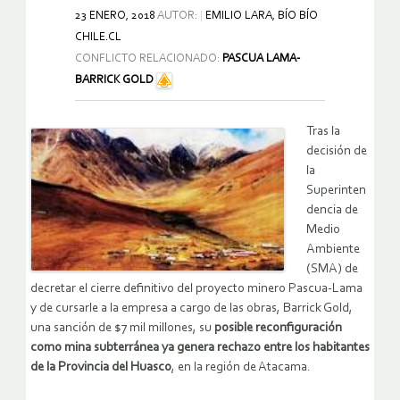
23 ENERO, 2018
AUTOR:
EMILIO LARA, BÍO BÍO
CHILE.CL
CONFLICTO RELACIONADO:
PASCUA LAMA-
BARRICK GOLD
Tras la
decisión de
la
Superinten
dencia de
Medio
Ambiente
(SMA) de
decretar el cierre definitivo del proyecto minero Pascua-Lama
y de cursarle a la empresa a cargo de las obras, Barrick Gold,
una sanción de $7 mil millones, su
posible reconfiguración
como mina subterránea ya genera rechazo entre los habitantes
de la Provincia del Huasco
, en la región de Atacama.