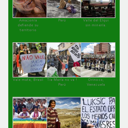
Amazonía
Perú
Valle del Elqui
defiende su
sin minería.
territorio
Vale mata, Brasil
Tía María no va !
Orinoco,
Perú
Venezuela