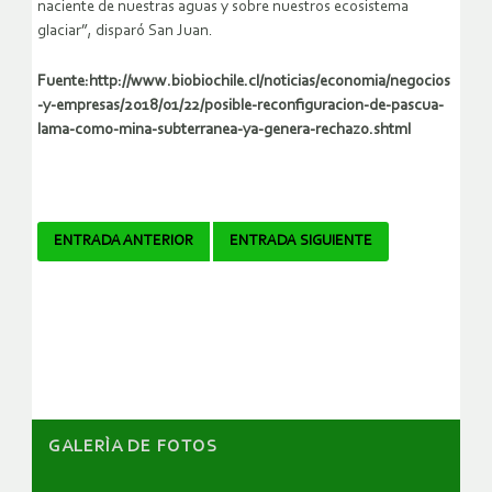
naciente de nuestras aguas y sobre nuestros ecosistema
glaciar”, disparó San Juan.
Fuente:http://www.biobiochile.cl/noticias/economia/negocios
-y-empresas/2018/01/22/posible-reconfiguracion-de-pascua-
lama-como-mina-subterranea-ya-genera-rechazo.shtml
Navegador
ENTRADA ANTERIOR
ENTRADA SIGUIENTE
de
artículos
GALERÌA DE FOTOS