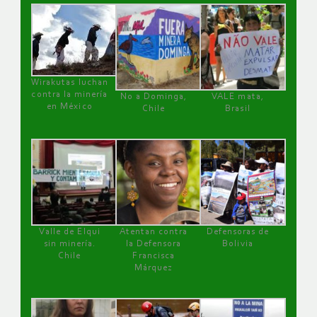
Wirakutas luchan
contra la minería
No a Dominga,
VALE mata,
en México
Chile
Brasil
Valle de Elqui
Atentan contra
Defensoras de
sin minería.
la Defensora
Bolivia
Chile
Francisca
Márquez