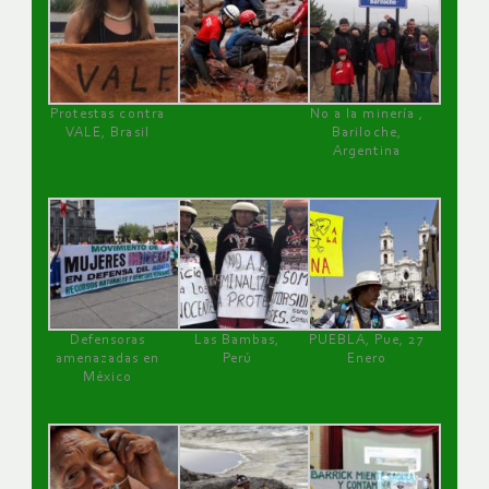
Protestas contra
No a la minería ,
VALE, Brasil
Bariloche,
Argentina
Defensoras
Las Bambas,
PUEBLA, Pue, 27
amenazadas en
Perú
Enero
México