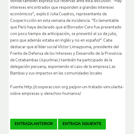
donde también expresa sus reservas ante esta discusión. “Hay
intereses encontrados que responden a grandes intereses
económicos”, explicó Julia Cuadros, representante de
CooperAcción en esta semana de incidencia. “Es lamentable
que Perú haya declarado que el Borrador Cero fue presentado
con poco tiempo de anticipación, se presentó el 20 de julio,
pero que además estaba en inglés y no en español”. Cabe
destacar que el líder social Víctor Limaypuma, presidente del
Frente de Defensa de los Intereses y Desarrollo de la Provincia
de Cotabambas (Apurímac) también ha participado de la
delegación peruana, exponiendo el caso de la empresa Las
Bambas y sus impactos en las comunidades locales.
Fuente:http://cooperaccion.org.pe/por-un-tratado-vinculante-
sobre-empresas-y-derechos-humanos/
Navegador
ENTRADA ANTERIOR
ENTRADA SIGUIENTE