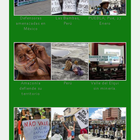
Defensoras
Las Bambas,
PUEBLA, Pue, 27
amenazadas en
Perú
Enero
México
Amazonía
Perú
Valle del Elqui
defiende su
sin minería.
territorio