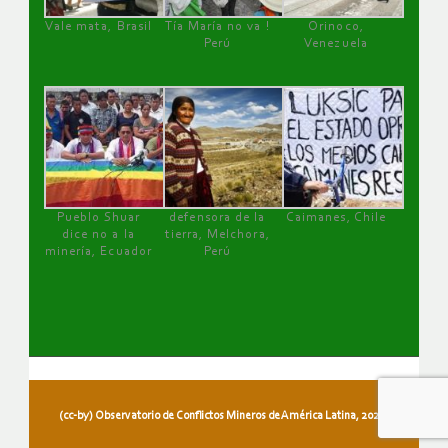
Vale mata, Brasil
Tía María no va !
Orinoco,
Perú
Venezuela
Pueblo Shuar
defensora de la
Caimanes, Chile
dice no a la
tierra, Melchora,
minería, Ecuador
Perú
(cc-by) Observatorio de Conflictos Mineros de América Latina, 2026