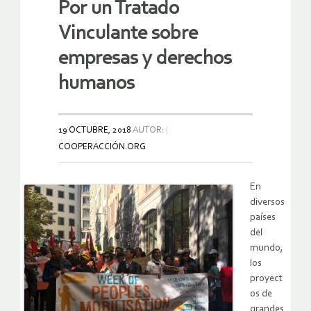
Por un Tratado
Vinculante sobre
empresas y derechos
humanos
19 OCTUBRE, 2018
AUTOR:
COOPERACCIÓN.ORG
En
diversos
países
del
mundo,
los
proyect
os de
grandes