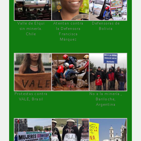
Valle de Elqui
Atentan contra
Defensoras de
sin minería.
la Defensora
Bolivia
Chile
Francisca
Márquez
Protestas contra
No a la minería ,
VALE, Brasil
Bariloche,
Argentina