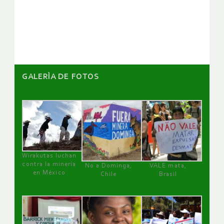
de
artículos
GALERÌA DE FOTOS
Wirakutas luchan
contra la minería
No a Dominga,
VALE mata,
en México
Chile
Brasil