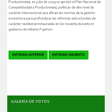
Productividad, en julio de 2019 se aprobó el Plan Nacional de
Competitividad y Productividad, políticas de alto nivel de
carácter intersectorial que afinan las normas de la gestión
económica para profundizar las reformas estructurales de
carácter neoliberal instauradas en los noventa durante el
gobierno de Alberto Fujimori.
Navegador
ENTRADA ANTERIOR
ENTRADA SIGUIENTE
de
artículos
GALERÌA DE FOTOS