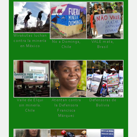
Wirakutas luchan
contra la minería
No a Dominga,
VALE mata,
en México
Chile
Brasil
Valle de Elqui
Atentan contra
Defensoras de
sin minería.
la Defensora
Bolivia
Chile
Francisca
Márquez