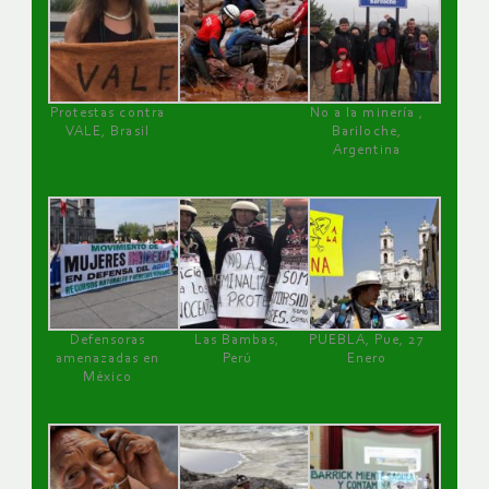
Protestas contra
No a la minería ,
VALE, Brasil
Bariloche,
Argentina
Defensoras
Las Bambas,
PUEBLA, Pue, 27
amenazadas en
Perú
Enero
México