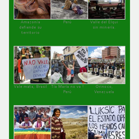
Amazonía
Perú
Valle del Elqui
defiende su
sin minería.
territorio
Vale mata, Brasil
Tía María no va !
Orinoco,
Perú
Venezuela