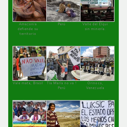
Amazonía
Perú
Valle del Elqui
defiende su
sin minería.
territorio
Vale mata, Brasil
Tía María no va !
Orinoco,
Perú
Venezuela