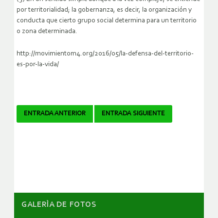
por territorialidad; la gobernanza, es decir, la organización y
conducta que cierto grupo social determina para un territorio
o zona determinada.
http://movimientom4.org/2016/05/la-defensa-del-territorio-
es-por-la-vida/
Navegador
ENTRADA ANTERIOR
ENTRADA SIGUIENTE
de
artículos
GALERÌA DE FOTOS