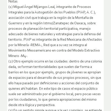
Notas:
(1) Miguel Ángel Mijangos Leal, integrante de Procesos
Integrales para la Autogestión de los Pueblos (PIAP, A. C.),
asociación civil que trabaja en la región de la Montaña de
Guerrero y en la región Istmo/Zanatepec de Oaxaca, sobre
procesos de planeación territorial participativa, manejo
adecuado de bienes naturales y estrategias para la defensa del
territorio. PIAP es integrante de la Red Mexicana de Afectados
por la Minería -REMA-, Red que a su vez se integra al
Movimiento Mesoamericano en contra del Modelo Extractivo
Minero -M4-.
(2) Otro ejemplo ocurre en las ciudades: dentro de una colonia
dada, se forman territorialidades que suelen dar forma a
barrios en los que por ejemplo, grupos de jóvenes se apropian
de espacios para el desarrollo de sus propios procesos, sin que
ello haya pasado por definiciones u acciones del conjunto de
quienes ahí habitan. En este tipo de casos el espacio público
suele ser administrado por el gobierno local, pero pocas veces
por los ciudadanos, lo que genera apropiaciones del mismo
desde otra lógica y perspectiva.
(3) En un sentido simple aunque a la vez complejo, se entiende