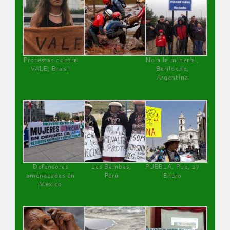
Protestas contra
No a la minería ,
VALE, Brasil
Bariloche,
Argentina
Defensoras
Las Bambas,
PUEBLA, Pue, 27
amenazadas en
Perú
Enero
México