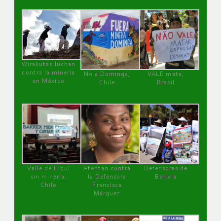
Wirakutas luchan
contra la minería
No a Dominga,
VALE mata,
en México
Chile
Brasil
Valle de Elqui
Atentan contra
Defensoras de
sin minería.
la Defensora
Bolivia
Chile
Francisca
Márquez