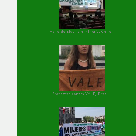
Valle de Elqui sin minería. Chile
Protestas contra VALE, Brasil