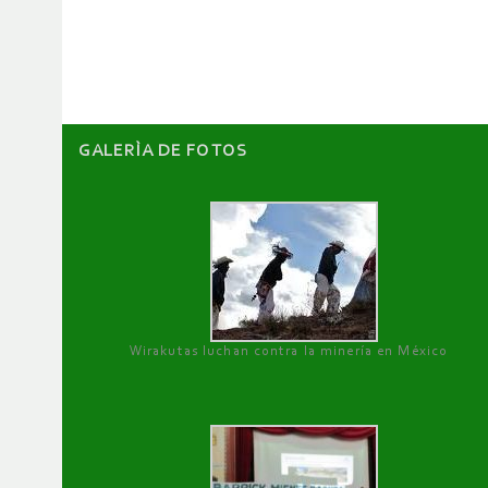
de
artículos
GALERÌA DE FOTOS
Wirakutas luchan contra la minería en México