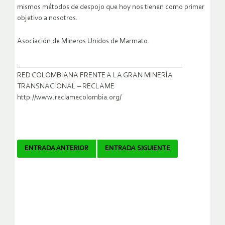
mismos métodos de despojo que hoy nos tienen como primer
objetivo a nosotros.
Asociación de Mineros Unidos de Marmato.
_______________________________________________
RED COLOMBIANA FRENTE A LA GRAN MINERÍA
TRANSNACIONAL – RECLAME
http://www.reclamecolombia.org/
Navegador
ENTRADA ANTERIOR
ENTRADA SIGUIENTE
de
artículos