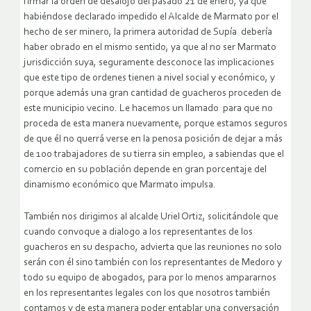
firmar la orden de desalojo del pasado 21 de enero, ya que
habiéndose declarado impedido el Alcalde de Marmato por el
hecho de ser minero, la primera autoridad de Supía debería
haber obrado en el mismo sentido, ya que al no ser Marmato
jurisdicción suya, seguramente desconoce las implicaciones
que este tipo de ordenes tienen a nivel social y económico, y
porque además una gran cantidad de guacheros proceden de
este municipio vecino. Le hacemos un llamado para que no
proceda de esta manera nuevamente, porque estamos seguros
de que él no querrá verse en la penosa posición de dejar a más
de 100 trabajadores de su tierra sin empleo, a sabiendas que el
comercio en su población depende en gran porcentaje del
dinamismo económico que Marmato impulsa.
También nos dirigimos al alcalde Uriel Ortiz, solicitándole que
cuando convoque a dialogo a los representantes de los
guacheros en su despacho, advierta que las reuniones no solo
serán con él sino también con los representantes de Medoro y
todo su equipo de abogados, para por lo menos ampararnos
en los representantes legales con los que nosotros también
contamos y de esta manera poder entablar una conversación