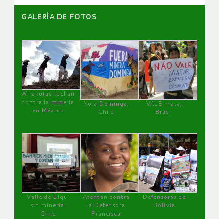
GALERÌA DE FOTOS
Wirakutas luchan
contra la minería
No a Dominga,
VALE mata,
en México
Chile
Brasil
Valle de Elqui
Atentan contra
Defensoras de
sin minería.
la Defensora
Bolivia
Chile
Francisca