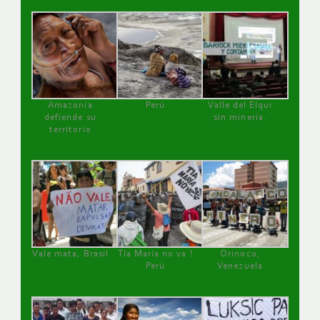
Amazonía
Perú
Valle del Elqui
defiende su
sin minería.
territorio
Vale mata, Brasil
Tía María no va !
Orinoco,
Perú
Venezuela