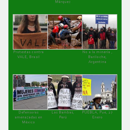
Márquez
Protestas contra
No a la minería ,
VALE, Brasil
Bariloche,
Argentina
Defensoras
Las Bambas,
PUEBLA, Pue, 27
amenazadas en
Perú
Enero
México