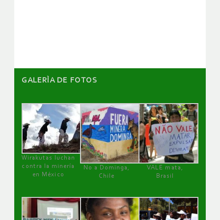
de
artículos
GALERÌA DE FOTOS
Wirakutas luchan
contra la minería
No a Dominga,
VALE mata,
en México
Chile
Brasil