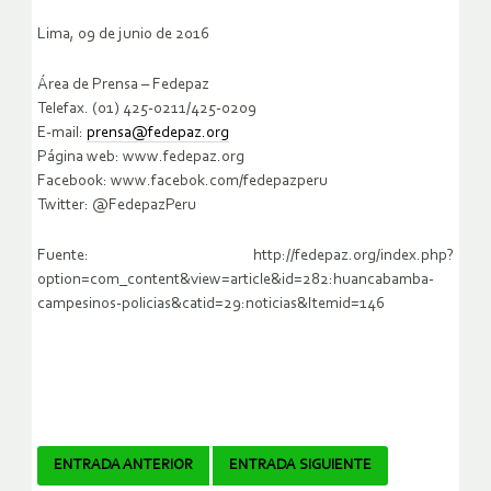
Lima, 09 de junio de 2016
Área de Prensa – Fedepaz
Telefax. (01) 425-0211/425-0209
E-mail:
prensa@fedepaz.org
Página web: www.fedepaz.org
Facebook: www.facebok.com/fedepazperu
Twitter: @FedepazPeru
Fuente: http://fedepaz.org/index.php?
option=com_content&view=article&id=282:huancabamba-
campesinos-policias&catid=29:noticias&Itemid=146
Navegador
ENTRADA ANTERIOR
ENTRADA SIGUIENTE