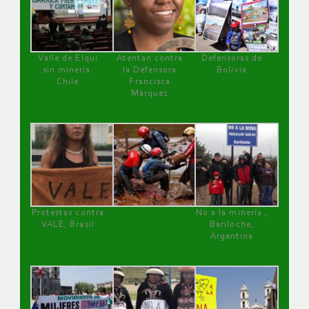
Valle de Elqui
Atentan contra
Defensoras de
sin minería.
la Defensora
Bolivia
Chile
Francisca
Márquez
Protestas contra
No a la minería ,
VALE, Brasil
Bariloche,
Argentina