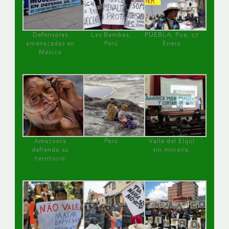
Defensoras
Las Bambas,
PUEBLA, Pue, 27
amenazadas en
Perú
Enero
México
Amazonía
Perú
Valle del Elqui
defiende su
sin minería.
territorio