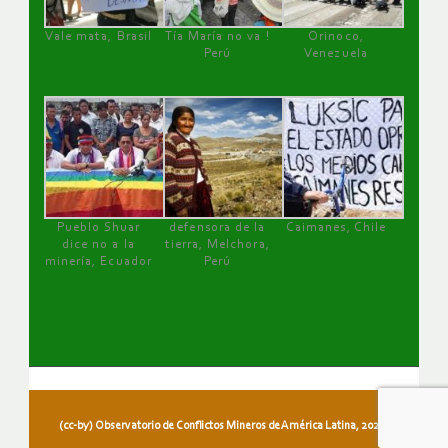
Vale mata, Brasil
Tía María no va !
Orinoco,
Perú
Venezuela
Pueblo Shuar
defensora de la
Caimanes, Chile
dice no a la
tierra, Melchora,
minería, Ecuador
Perú
(cc-by) Observatorio de Conflictos Mineros de América Latina, 2026