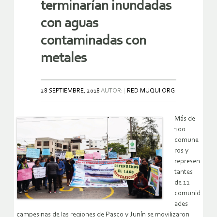
terminarían inundadas
con aguas
contaminadas con
metales
28 SEPTIEMBRE, 2018
AUTOR:
RED MUQUI.ORG
Más de
100
comune
ros y
represen
tantes
de 11
comunid
ades
campesinas de las regiones de Pasco y Junín se movilizaron