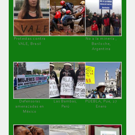
Protestas contra
No a la minería ,
VALE, Brasil
Bariloche,
Argentina
Defensoras
Las Bambas,
PUEBLA, Pue, 27
amenazadas en
Perú
Enero
México