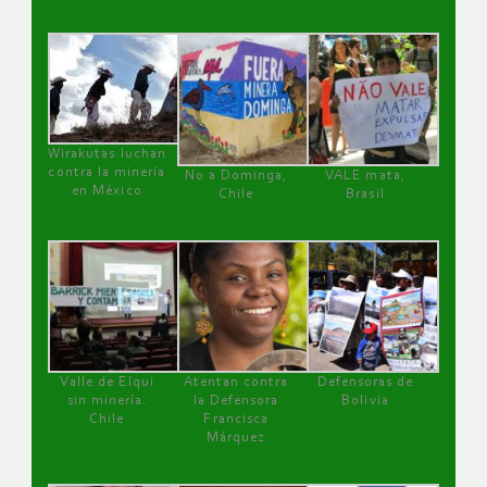
Wirakutas luchan
contra la minería
No a Dominga,
VALE mata,
en México
Chile
Brasil
Valle de Elqui
Atentan contra
Defensoras de
sin minería.
la Defensora
Bolivia
Chile
Francisca
Márquez