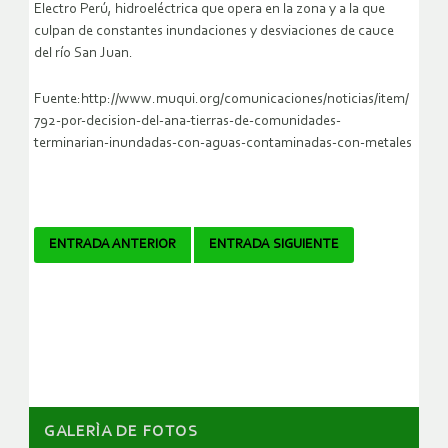
Electro Perú, hidroeléctrica que opera en la zona y a la que
culpan de constantes inundaciones y desviaciones de cauce
del río San Juan.
Fuente:http://www.muqui.org/comunicaciones/noticias/item/
792-por-decision-del-ana-tierras-de-comunidades-
terminarian-inundadas-con-aguas-contaminadas-con-metales
Navegador
ENTRADA ANTERIOR
ENTRADA SIGUIENTE
de
artículos
GALERÌA DE FOTOS