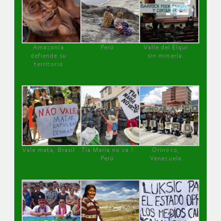
Amazonía
Perú
Valle del Elqui
defiende su
sin minería.
territorio
Vale mata, Brasil
Tía María no va !
Orinoco,
Perú
Venezuela