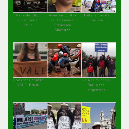
Valle de Elqui
Atentan contra
Defensoras de
sin minería.
la Defensora
Bolivia
Chile
Francisca
Márquez
Protestas contra
No a la minería ,
VALE, Brasil
Bariloche,
Argentina