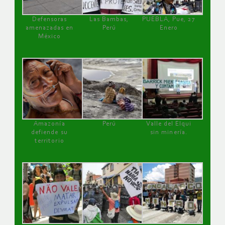
Defensoras
Las Bambas,
PUEBLA, Pue, 27
amenazadas en
Perú
Enero
México
Amazonía
Perú
Valle del Elqui
defiende su
sin minería.
territorio