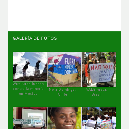
artículos
GALERÌA DE FOTOS
Wirakutas luchan
contra la minería
No a Dominga,
VALE mata,
en México
Chile
Brasil