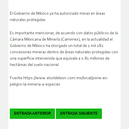
El Gobierno de México ya ha autorizado minas en áreas
naturales protegidas
Es importante mencionar, de acuerdo con datos públicos de la
Cámara Méxicana de Minería (Camimex), en la actualidad el
Gobierno de México ha otorgado un total de 1 mil 282
concesiones mineras dentro de áreas naturales protegidas con
una superficie intervenida que equivale a 0.81 millones de
hectáreas del suelo nacional.
Fuente:https://www.elsoldeleon.com.mx/local/pone-en-
peligro-la-mineria-a-especies
Navegador
ENTRADA ANTERIOR
ENTRADA SIGUIENTE
de