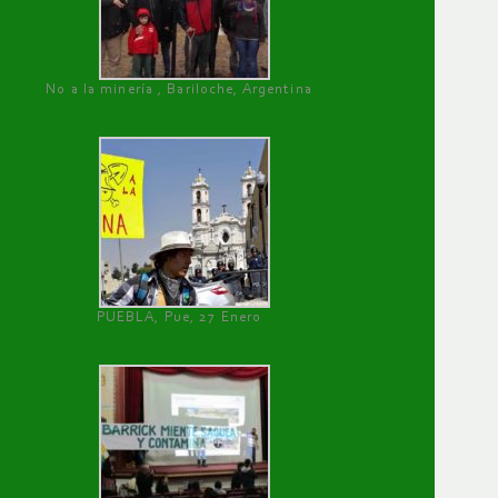
No a la minería , Bariloche, Argentina
PUEBLA, Pue, 27 Enero