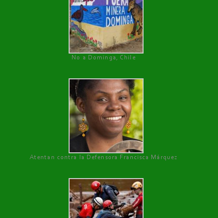
No a Dominga, Chile
Atentan contra la Defensora Francisca Márquez