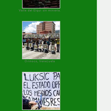
Valle del Elqui sin minería.
Orinoco, Venezuela