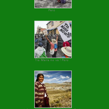
Perú
Tía María no va ! Perú