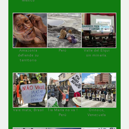
México
Amazonía
Perú
Valle del Elqui
defiende su
sin minería.
territorio
Vale mata, Brasil
Tía María no va !
Orinoco,
Perú
Venezuela