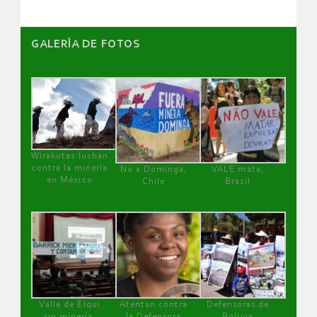
GALERÌA DE FOTOS
Wirakutas luchan
contra la minería
No a Dominga,
VALE mata,
en México
Chile
Brasil
Valle de Elqui
Atentan contra
Defensoras de
sin minería.
la Defensora
Bolivia