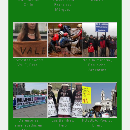
Chile
Francisca
Márquez
Protestas contra
No a la minería ,
VALE, Brasil
Bariloche,
Argentina
Defensoras
Las Bambas,
PUEBLA, Pue, 27
amenazadas en
Perú
Enero