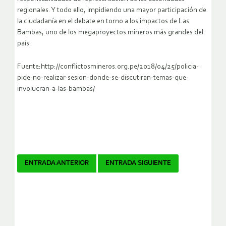
regionales. Y todo ello, impidiendo una mayor participación de
la ciudadanía en el debate en torno a los impactos de Las
Bambas, uno de los megaproyectos mineros más grandes del
país.
Fuente:http://conflictosmineros.org.pe/2018/04/25/policia-
pide-no-realizar-sesion-donde-se-discutiran-temas-que-
involucran-a-las-bambas/
Navegador
ENTRADA ANTERIOR
ENTRADA SIGUIENTE
de
artículos