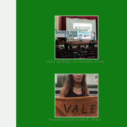
Valle de Elqui sin minería. Chile
Protestas contra VALE, Brasil