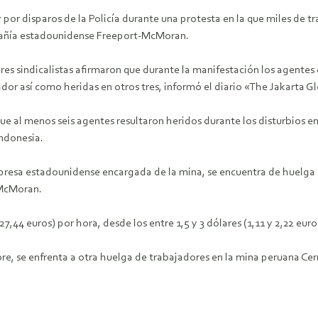
or disparos de la Policía durante una protesta en la que miles de tr
pañía estadounidense Freeport-McMoran.
eres sindicalistas afirmaron que durante la manifestación los agentes
dor así como heridas en otros tres, informó el diario «The Jakarta G
que al menos seis agentes resultaron heridos durante los disturbios e
Indonesia.
empresa estadounidense encargada de la mina, se encuentra de huelg
-McMoran.
 27,44 euros) por hora, desde los entre 1,5 y 3 dólares (1,11 y 2,22 e
e, se enfrenta a otra huelga de trabajadores en la mina peruana Cer