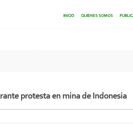
SALTAR AL CONTENIDO.
INICIO
QUIENES SOMOS
PUBLI
urante protesta en mina de Indonesia