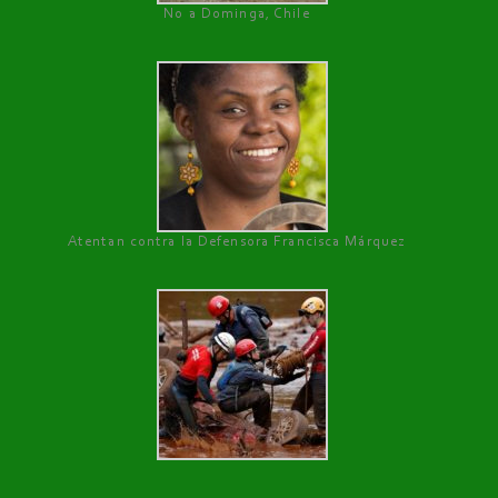
No a Dominga, Chile
Atentan contra la Defensora Francisca Márquez