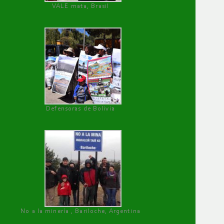
VALE mata, Brasil
Defensoras de Bolivia
No a la minería , Bariloche, Argentina