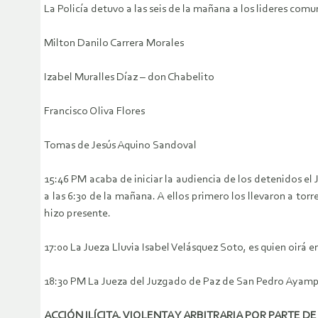
La Policía detuvo a las seis de la mañana a los lideres comu
Milton Danilo Carrera Morales
Izabel Muralles Díaz – don Chabelito
Francisco Oliva Flores
Tomas de Jesús Aquino Sandoval
15:46 PM acaba de iniciar la audiencia de los detenidos e
a las 6:30 de la mañana. A ellos primero los llevaron a tor
hizo presente.
17:00 La Jueza Lluvia Isabel Velásquez Soto, es quien oir
18:30 PM La Jueza del Juzgado de Paz de San Pedro Ayampuc 
ACCIÓN ILÍCITA, VIOLENTA Y ARBITRARIA POR PARTE DE