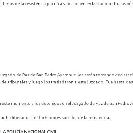
nitarios de la resistencia pacífica y los tienen en las radiopatrullas 
l Juzgado de Paz de San Pedro Ayampuc, les están tomando declaraci
re de tribunales y luego los trasladaron a éste juzgado. Fue hasta d
á en este momento a los detenidos en el Juzgado de Paz de San Pedro
ha liberado a los luchadores sociales de la resistencia.
 LA POLICÍA NACIONAL CIVIL