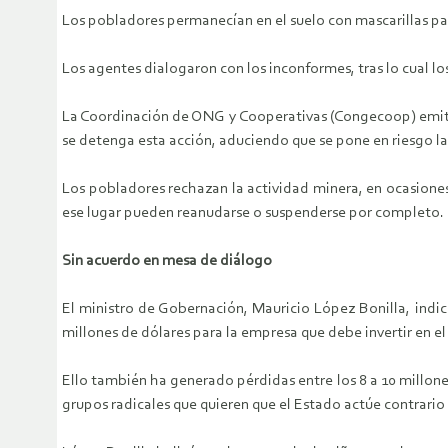
Los pobladores permanecían en el suelo con mascarillas par
Los agentes dialogaron con los inconformes, tras lo cual lo
La Coordinación de ONG y Cooperativas (Congecoop) emitió
se detenga esta acción, aduciendo que se pone en riesgo la
Los pobladores rechazan la actividad minera, en ocasiones
ese lugar pueden reanudarse o suspenderse por completo.
Sin acuerdo en mesa de diálogo
El ministro de Gobernación, Mauricio López Bonilla, ind
millones de dólares para la empresa que debe invertir en e
Ello también ha generado pérdidas entre los 8 a 10 millone
grupos radicales que quieren que el Estado actúe contrario