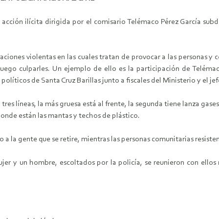
cción ilícita dirigida por el comisario Telémaco Pérez García subdi
raciones violentas en las cuales tratan de provocar a las personas y
uego culparles. Un ejemplo de ello es la participación de Teléma
políticos de Santa Cruz Barillas junto a fiscales del Ministerio y el 
es líneas, la más gruesa está al frente, la segunda tiene lanza gases
onde están las mantas y techos de plástico.
 a la gente que se retire, mientras las personas comunitarias resist
jer y un hombre, escoltados por la policía, se reunieron con ell