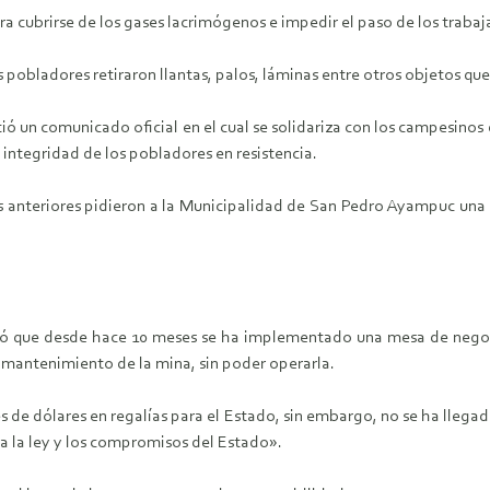
a cubrirse de los gases lacrimógenos e impedir el paso de los trabaj
s pobladores retiraron llantas, palos, láminas entre otros objetos qu
 un comunicado oficial en el cual se solidariza con los campesino
 integridad de los pobladores en resistencia.
 anteriores pidieron a la Municipalidad de San Pedro Ayampuc una co
icó que desde hace 10 meses se ha implementado una mesa de negoc
l mantenimiento de la mina, sin poder operarla.
s de dólares en regalías para el Estado, sin embargo, no se ha llegad
 a la ley y los compromisos del Estado».