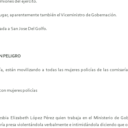
miones del ejército.
 lugar, aparentemente también el Viceministro de Gobernación.
trada a San Jose Del Golfo.
EN PELIGRO
a, están movilizando a todas las mujeres policías de las comisaría
con mujeres policías
sbia Elizabeth López Pérez quien trabaja en el Ministerio de Gob
aría presa violentándola verbalmente e intimidándola diciendo que or