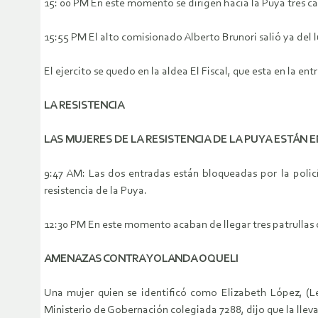
15: 00 PM En este momento se dirigen hacia la Puya tres ca
15:55 PM El alto comisionado Alberto Brunori salió ya del
El ejercito se quedo en la aldea El Fiscal, que esta en la en
LA RESISTENCIA
LAS MUJERES DE LA RESISTENCIA DE LA PUYA ESTÁN 
9:47 AM: Las dos entradas están bloqueadas por la policí
resistencia de la Puya.
12:30 PM En este momento acaban de llegar tres patrullas 
AMENAZAS CONTRA YOLANDA OQUELI
Una mujer quien se identificó como Elizabeth López, (Le
Ministerio de Gobernación colegiada 7288, dijo que la llev