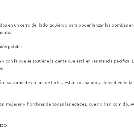
os en un cerro del lado izquierdo para poder lanzar las bombas en c
gente.
nión pública
y con la que se sostiene la gente que está en resistencia pacífica. 
os.
n nuevamente en pie de lucha, están cocinando y defendiendo la vida
nos, mujeres y hombres de todas las edades, que no han comido. Au
ADO