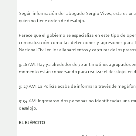
Según información del abogado Sergio Vives, esta es una a
quien no tiene orden de desalojo.
Parece que el gobierno se especializa en este tipo de ope
criminalización como las detenciones y agresiones para l
Nacional Civil en los allanamientos y capturas de los presos 
9:16 AM: Hay ya alrededor de 70 antimotines agrupados en tr
momento están conversando para realizar el desalojo, en d
9: 27 AM: La Policía acaba de informar a través de megáfono
9:54 AM: Ingresaron dos personas no identificadas una mu
desalojo.
EL EJÉRCITO