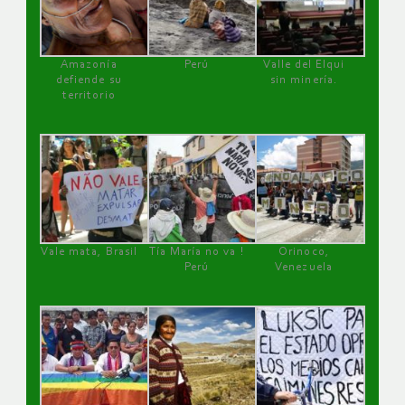
Amazonía
Perú
Valle del Elqui
defiende su
sin minería.
territorio
Vale mata, Brasil
Tía María no va !
Orinoco,
Perú
Venezuela