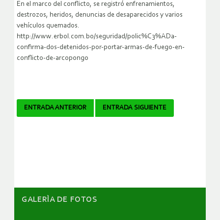
En el marco del conflicto, se registró enfrenamientos,
destrozos, heridos, denuncias de desaparecidos y varios
vehículos quemados.
http://www.erbol.com.bo/seguridad/polic%C3%ADa-
confirma-dos-detenidos-por-portar-armas-de-fuego-en-
conflicto-de-arcopongo
Navegador
ENTRADA ANTERIOR
ENTRADA SIGUIENTE
de
artículos
GALERÌA DE FOTOS