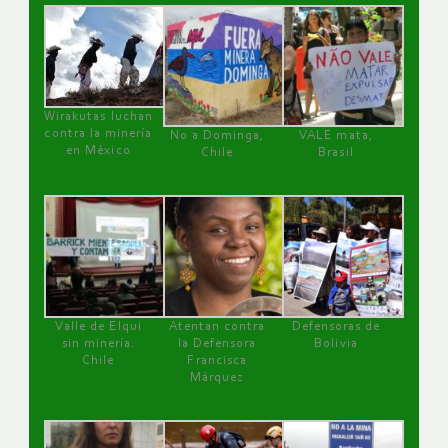
Wirakutas luchan
contra la minería
No a Dominga,
VALE mata,
en México
Chile
Brasil
Valle de Elqui
Atentan contra
Defensoras de
sin minería.
la Defensora
Bolivia
Chile
Francisca
Márquez