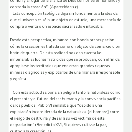
común y el lugar de la alianza de Dios con los seres humanos y
con toda la creación”. (Aparecida 125)
Esta concepción teológica deja sin fundamento a la idea de
que el universo es sólo un objeto de estudio, una mercancía de
compra o venta o un espacio sacralizado e intocable.
Desde esta perspectiva, miramos con honda preocupación
cómo la creación es tratada como un objeto de comercio o un
botín de guerra. De esta realidad nos dan cuenta las
innumerables luchas fratricidas que se producen, con el fin de
apropiarse los territorios que encierran grandes riquezas
mineras o agrícolas y explotarlos de una manera irresponsable
y egoísta.
Con esta actitud se pone en peligro tanto la naturaleza como
el presente y el futuro del ser humano y la convivencia pacífica
de los pueblos. Pablo VI señalaba que “debido a una
explotación inconsiderada de la naturaleza, [el hombre] corre
el riesgo de destruirla y de ser a su vez víctima de esta
degradación” (Benedicto XVI, Si quieres cultivar la paz,
custodia la creación, 3).