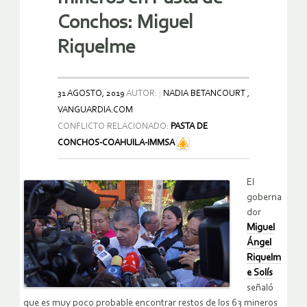
Conchos: Miguel
Riquelme
31 AGOSTO, 2019
AUTOR:
NADIA BETANCOURT ,
VANGUARDIA.COM
CONFLICTO RELACIONADO:
PASTA DE
CONCHOS-COAHUILA-IMMSA
El
goberna
dor
Miguel
Ángel
Riquelm
e Solís
señaló
que es muy poco probable encontrar restos de los 63 mineros