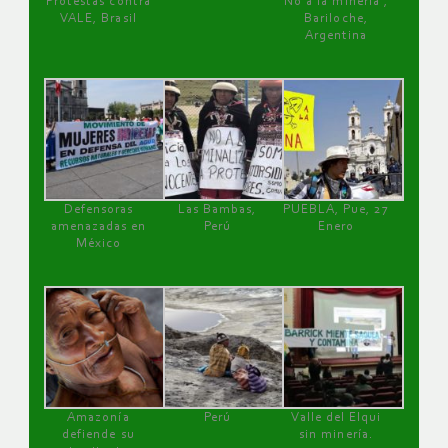
Protestas contra
No a la minería ,
VALE, Brasil
Bariloche,
Argentina
Defensoras
Las Bambas,
PUEBLA, Pue, 27
amenazadas en
Perú
Enero
México
Amazonía
Perú
Valle del Elqui
defiende su
sin minería.