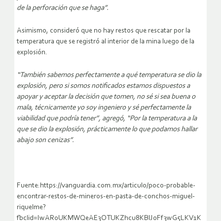
de la perforación que se haga”.
Asimismo, consideró que no hay restos que rescatar por la
temperatura que se registró al interior de la mina luego de la
explosión.
“También sabemos perfectamente a qué temperatura se dio la
explosión, pero si somos notificados estamos dispuestos a
apoyar y aceptar la decisión que tomen, no sé si sea buena o
mala, técnicamente yo soy ingeniero y sé perfectamente la
viabilidad que podría tener”, agregó, “Por la temperatura a la
que se dio la explosión, prácticamente lo que podamos hallar
abajo son cenizas”.
Fuente:https://vanguardia.com.mx/articulo/poco-probable-
encontrar-restos-de-mineros-en-pasta-de-conchos-miguel-
riquelme?
fbclid=IwAR0UKMWQeAE3OTUKZhcu8KBlJ0Ff3wG5LKV1K