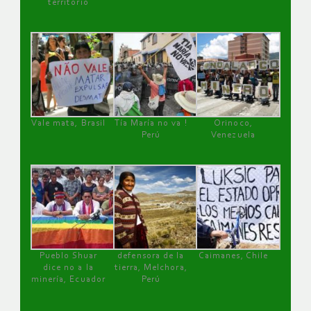
territorio
Vale mata, Brasil
Tía María no va !
Orinoco,
Perú
Venezuela
Pueblo Shuar
defensora de la
Caimanes, Chile
dice no a la
tierra, Melchora,
minería, Ecuador
Perú