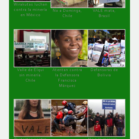
Wirakutas luchan
contra la minería
No a Dominga,
VALE mata,
en México
Chile
Brasil
Valle de Elqui
Atentan contra
Defensoras de
sin minería.
la Defensora
Bolivia
Chile
Francisca
Márquez