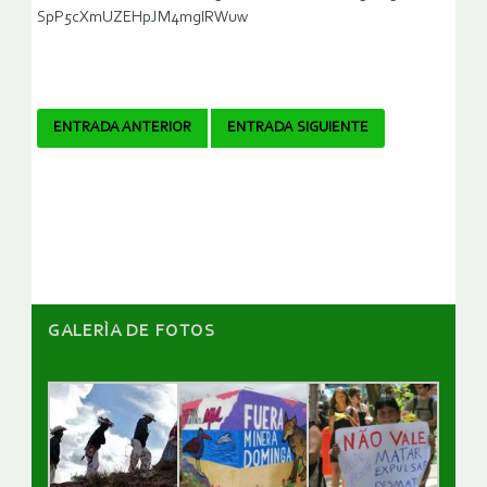
SpP5cXmUZEHpJM4mglRWuw
Navegador
ENTRADA ANTERIOR
ENTRADA SIGUIENTE
de
artículos
GALERÌA DE FOTOS