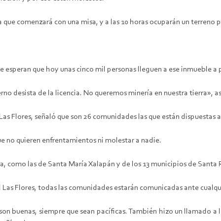
ue comenzará con una misa, y a las 10 horas ocuparán un terreno pr
 esperan que hoy unas cinco mil personas lleguen a ese inmueble a p
no desista de la licencia. No queremos minería en nuestra tierra»,
 Las Flores, señaló que son 26 comunidades las que están dispuestas 
e no quieren enfrentamientos ni molestar a nadie.
 como las de Santa María Xalapán y de los 13 municipios de Santa 
ael Las Flores, todas las comunidades estarán comunicadas ante cualqu
 son buenas, siempre que sean pacíficas. También hizo un llamado a 