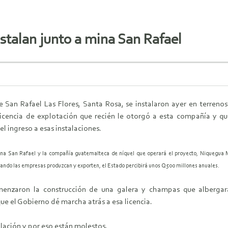
stalan junto a mina San Rafael
San Rafael Las Flores, Santa Rosa, se instalaron ayer en terrenos 
licencia de explotación que recién le otorgó a esta compañía y qu
 ingreso a esas instalaciones.
mina San Rafael y la compañía guatemalteca de níquel que operará el proyecto, Niquegua M
uando las empresas produzcan y exporten, el Estado percibirá unos Q500 millones anuales.
omenzaron la construcción de una galera y champas que albergar
e el Gobierno dé marcha atrás a esa licencia.
lación y por eso están molestos.