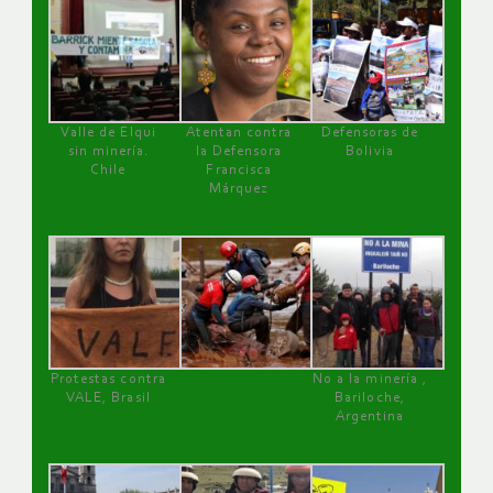
Valle de Elqui
Atentan contra
Defensoras de
sin minería.
la Defensora
Bolivia
Chile
Francisca
Márquez
Protestas contra
No a la minería ,
VALE, Brasil
Bariloche,
Argentina