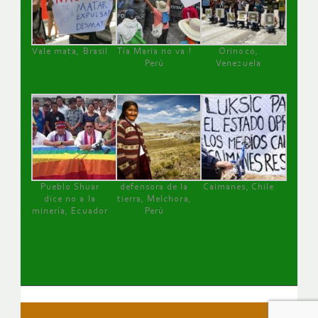
Vale mata, Brasil
Tía María no va !
Orinoco,
Perú
Venezuela
Pueblo Shuar
defensora de la
Caimanes, Chile
dice no a la
tierra, Melchora,
minería, Ecuador
Perú