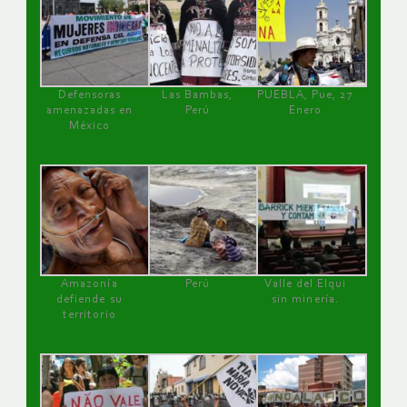
Defensoras
Las Bambas,
PUEBLA, Pue, 27
amenazadas en
Perú
Enero
México
Amazonía
Perú
Valle del Elqui
defiende su
sin minería.
territorio